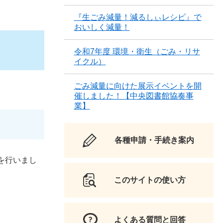
『生ごみ減量！減るしぃレシピ』で
おいしく減量！
令和7年度 環境・衛生（ごみ・リサ
イクル）
ごみ減量に向けた展示イベントを開
催しました！【中央図書館協奏事
業】
各種申請・手続き案内
を行いまし
このサイトの使い方
よくある質問と回答