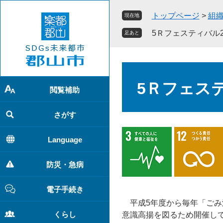
ペ
メ
トップページ
>
組
現在地
ー
ニ
ジ
ュ
5Ｒフェスティバル2
足あと
の
ー
先
を
頭
飛
本
で
ば
文
5Ｒフェステ
す
し
閲覧補助
。
て
本
さがす
文
へ
Language
防災・急病
電子手続き
平成5年度から毎年「ごみ
くらし
意識高揚を図るため開催し