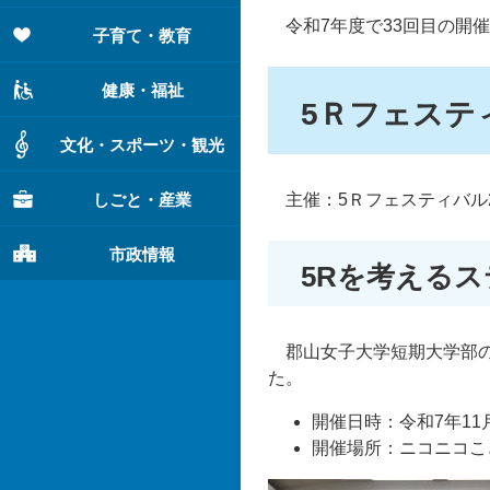
令和7年度で33回目の開
子育て・教育
健康・福祉
5Ｒフェスティ
文化・スポーツ・観光
しごと・産業
主催：5Ｒフェスティバル2
市政情報
5Rを考えるス
郡山女子大学短期大学部の
た。
開催日時：令和7年11
開催場所：ニコニコこ