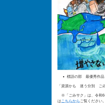
標語の部 最優秀作品
「資源かも 迷う分別 ご
※「ごみサク」は、令和6
は
こちらから
ご覧ください