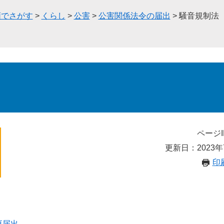
類でさがす
>
くらし
>
公害
>
公害関係法令の届出
>
騒音規制法
ページI
更新日：2023年
印
更届出