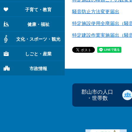
子育て・教育
騒音防止方法変更届出
特定施設使用全廃届出（騒
健康・福祉
特定建設作業実施届出（騒
文化・スポーツ・観光
しごと・産業
市政情報
郡山市の人口
・世帯数