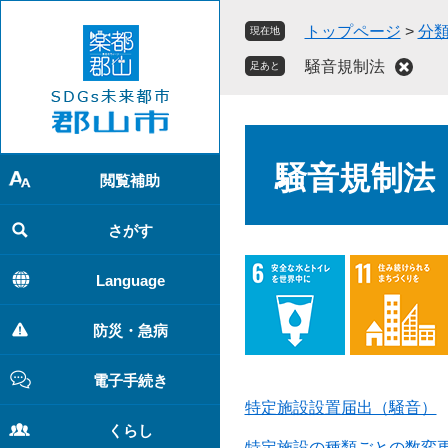
ペ
メ
トップページ
>
分
現在地
ー
ニ
ジ
ュ
騒音規制法
足あと
の
ー
先
を
頭
飛
本
で
ば
文
騒音規制法
す
し
閲覧補助
。
て
本
さがす
文
へ
Language
防災・急病
電子手続き
特定施設設置届出（騒音）
くらし
特定施設の種類ごとの数変