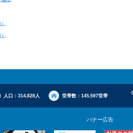
音）
音）
人口：
314,828人
世帯数：
145,597世帯
バナー広告