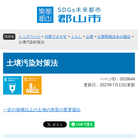
ペ
メ
ー
ニ
ジ
ュ
の
ー
先
を
頭
飛
トップページ
>
分類でさがす
>
くらし
>
公害
>
公害関係法令の届出
>
現在地
で
ば
土壌汚染対策法
す
し
。
て
本
本
土壌汚染対策法
文
文
へ
ページID：0018644
更新日：2023年7月13日更新
一定の規模以上の土地の形質の変更届出