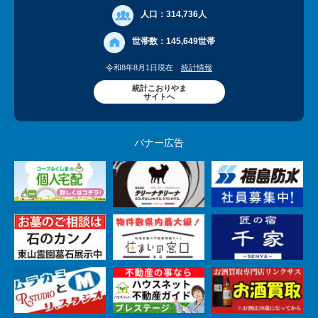
人口：
314,736人
世帯数：
145,649世帯
令和8年8月1日現在
統計情報
統計こおりやま
サイトへ
バナー広告