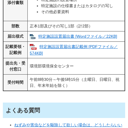
添付書類
特定施設の仕様書またはカタログの写し
その他必要資料
部数
正本1部及びその写し1部（計2部）
届出様式
特定施設設置届出書 [Wordファイル／22KB]
記載要領・
特定施設設置届出書記載例 [PDFファイル／
記載例
574KB]
提出先・受
環境部環境保全センター
付窓口
午前8時30分～午後5時15分（土曜日、日曜日、祝
受付時間
日、年末年始を除く）
よくある質問
ねずみや害虫などを駆除して欲しい場合は、どうしたらいい