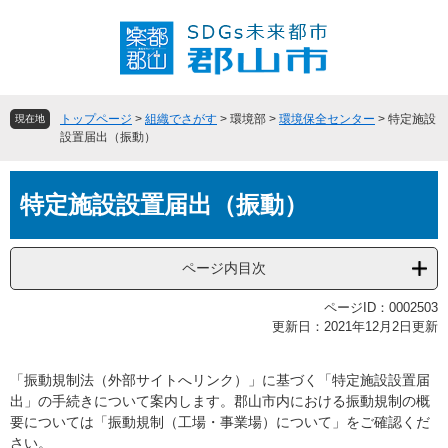
ペ
メ
ー
ニ
ジ
ュ
の
ー
先
を
頭
飛
トップページ
>
組織でさがす
>
環境部
>
環境保全センター
>
特定施設
現在地
で
ば
設置届出（振動）
す
し
。
て
本
本
特定施設設置届出（振動）
文
文
へ
ページ内目次
ページID：0002503
更新日：2021年12月2日更新
「振動規制法（外部サイトへリンク）」に基づく「特定施設設置届
出」の手続きについて案内します。郡山市内における振動規制の概
要については「振動規制（工場・事業場）について」をご確認くだ
さい。