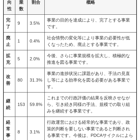
向
業
割合
概略
性
数
完
事業の目的を達成により、完了とする事業
9
3.5%
了
です。
廃
社会情勢の変化等により事業の必要性が低
1
0.4%
止
くなったため、廃止とする事業です。
拡
今後、さらに事業規模を拡大し、積極的な
5
2.0%
充
推進を図る事業です。
事業の進捗状況に課題があり、手法の見直
改
80
31.3%
し等による効率化を図る必要がある事業で
善
す。
これまでの行政評価の結果を反映させなが
継
153
59.8%
ら、引き続き同様の手法、規模での取り組
続
みを継続する事業です。
経
行政運営における経常的な事業であり、政
常
策的判断を要しない事業であると判断され
8
3.1%
事
る事業です。今後は、PDCAサイクルによら