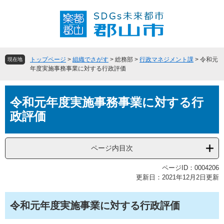
ペ
メ
ー
ニ
ジ
ュ
の
ー
先
を
頭
飛
トップページ
>
組織でさがす
>
総務部
>
行政マネジメント課
>
令和元
現在地
で
ば
年度実施事務事業に対する行政評価
す
し
。
て
本
本
令和元年度実施事務事業に対する行
文
文
政評価
へ
ページ内目次
ページID：0004206
更新日：2021年12月2日更新
令和元年度実施事業に対する行政評価