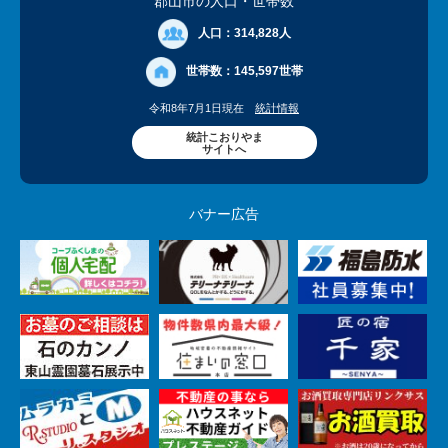
郡山市の人口
・世帯数
人口：
314,828人
世帯数：
145,597世帯
令和8年7月1日現在
統計情報
統計こおりやま
サイトへ
バナー広告