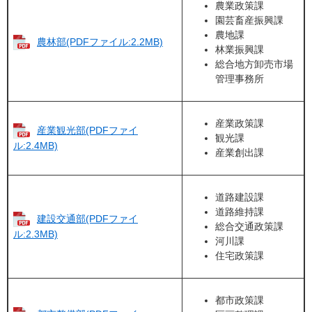
農業政策課
園芸畜産振興課
農地課
農林部(PDFファイル:2.2MB)
林業振興課
総合地方卸売市場
管理事務所
産業政策課
産業観光部(PDFファイ
観光課
ル:2.4MB)
産業創出課
道路建設課
道路維持課
建設交通部(PDFファイ
総合交通政策課
ル:2.3MB)
河川課
住宅政策課
都市政策課