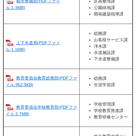
都市整備部(PDFファイ
区画整理課
公園緑地課
ル:1.3MB)
開発建築指導課
総務課
お客様サービス課
上下水道局(PDFファイ
浄水課
ル:1.1MB)
水道施設課
下水道整備課
教育委員会教育総務部(PDFファ
総務課
生涯学習課
イル:952.9KB)
学校管理課
教育委員会学校教育部(PDFファ
学校教育推進課
イル:2.7MB)
教育研修センター