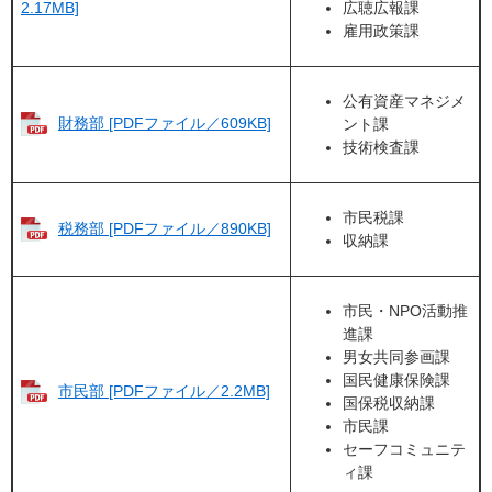
広聴広報課
2.17MB]
雇用政策課
公有資産マネジメ
財務部 [PDFファイル／609KB]
ント課
技術検査課
市民税課
税務部 [PDFファイル／890KB]
収納課
市民・NPO活動推
進課
男女共同参画課
国民健康保険課
市民部 [PDFファイル／2.2MB]
国保税収納課
市民課
セーフコミュニテ
ィ課