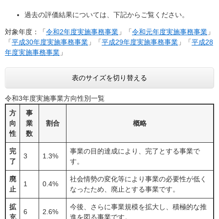
過去の評価結果については、下記からご覧ください。
対象年度：「
令和2年度実施事務事業
」「
令和元年度実施事務事業
」
「
平成30年度実施事務事業
」「
平成29年度実施事務事業
」「
平成28
年度実施事務事業
」
表のサイズを切り替える
令和3年度実施事業方向性別一覧
方
事
向
業
割合
概略
性
数
完
事業の目的達成により、完了とする事業で
3
1.3%
了
す。
廃
社会情勢の変化等により事業の必要性が低く
1
0.4%
止
なったため、廃止とする事業です。
拡
今後、さらに事業規模を拡大し、積極的な推
6
2.6%
充
進を図る事業です。