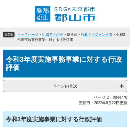
ペ
メ
ー
ニ
ジ
ュ
の
ー
先
を
頭
飛
トップページ
>
組織でさがす
>
総務部
>
行政マネジメント課
>
令和3
現在地
で
ば
年度実施事務事業に対する行政評価
す
し
。
て
本
本
令和3年度実施事務事業に対する行政
文
文
評価
へ
ページ内目次
ページID：0044770
更新日：2022年8月22日更新
令和3年度実施事業に対する行政評価