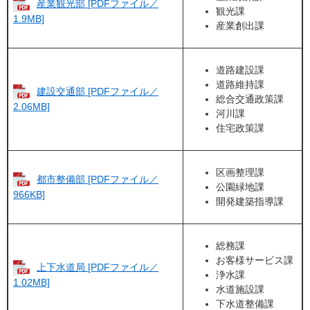
産業観光部 [PDFファイル／
観光課
1.9MB]
産業創出課
道路建設課
道路維持課
建設交通部 [PDFファイル／
総合交通政策課
2.06MB]
河川課
住宅政策課
区画整理課
都市整備部 [PDFファイル／
公園緑地課
966KB]
開発建築指導課
総務課
お客様サービス課
上下水道局 [PDFファイル／
浄水課
1.02MB]
水道施設課
下水道整備課