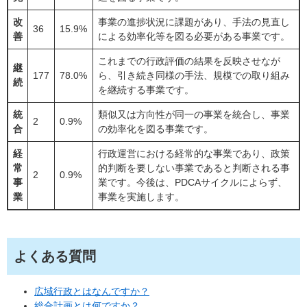
改
事業の進捗状況に課題があり、手法の見直し
36
15.9%
善
による効率化等を図る必要がある事業です。
これまでの行政評価の結果を反映させなが
継
177
78.0%
ら、引き続き同様の手法、規模での取り組み
続
を継続する事業です。
統
類似又は方向性が同一の事業を統合し、事業
2
0.9%
合
の効率化を図る事業です。
経
行政運営における経常的な事業であり、政策
常
的判断を要しない事業であると判断される事
2
0.9%
事
業です。今後は、PDCAサイクルによらず、
業
事業を実施します。
よくある質問
広域行政とはなんですか？
総合計画とは何ですか？