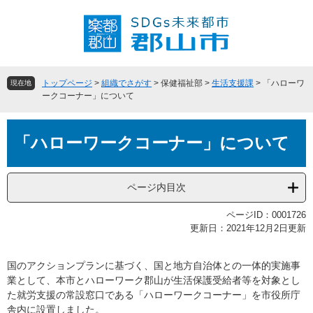
ペ
メ
ー
ニ
ジ
ュ
の
ー
先
を
頭
飛
トップページ
>
組織でさがす
>
保健福祉部
>
生活支援課
>
「ハローワ
現在地
で
ば
ークコーナー」について
す
し
。
て
本
本
「ハローワークコーナー」について
文
文
へ
ページ内目次
ページID：0001726
更新日：2021年12月2日更新
国のアクションプランに基づく、国と地方自治体との一体的実施事
業として、本市とハローワーク郡山が生活保護受給者等を対象とし
た就労支援の常設窓口である「ハローワークコーナー」を市役所庁
舎内に設置しました。