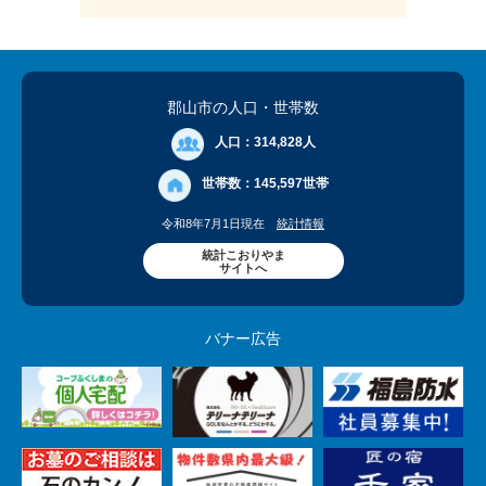
郡山市の人口
・世帯数
人口：
314,828人
世帯数：
145,597世帯
令和8年7月1日現在
統計情報
統計こおりやま
サイトへ
バナー広告