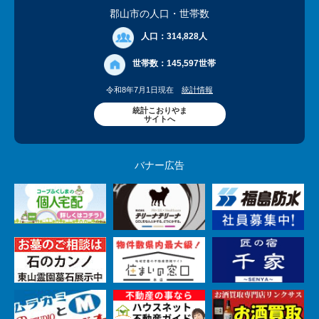
郡山市の人口
・世帯数
人口：
314,828人
世帯数：
145,597世帯
令和8年7月1日現在
統計情報
統計こおりやま
サイトへ
バナー広告