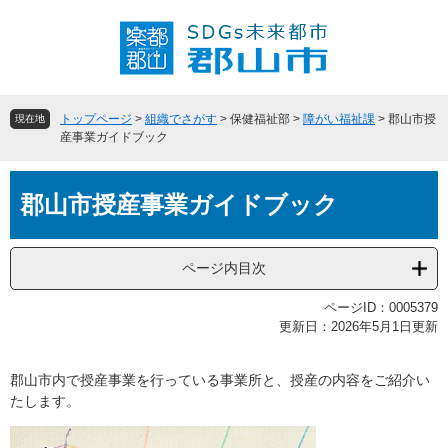
ペ
メ
ー
ニ
ジ
ュ
の
ー
先
を
頭
飛
トップページ
>
組織でさがす
>
保健福祉部
>
障がい福祉課
>
郡山市授
現在地
で
ば
産事業ガイドブック
す
し
。
て
本
本
郡山市授産事業ガイドブック
文
文
へ
ページ内目次
ページID：0005379
更新日：2026年5月1日更新
郡山市内で授産事業を行っている事業所と、授産の内容をご紹介い
たします。