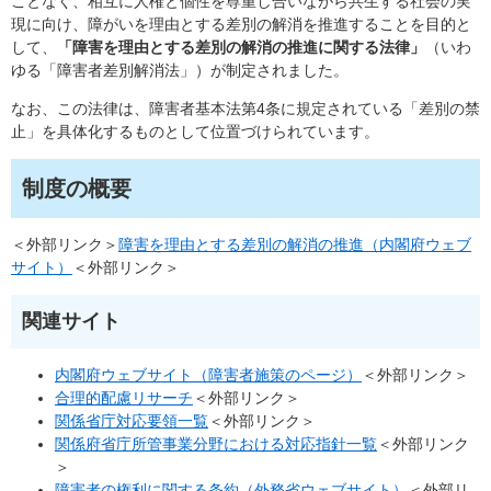
ことなく、相互に人権と個性を尊重し合いながら共生する社会の実
現に向け、障がいを理由とする差別の解消を推進することを目的と
して、
「障害を理由とする差別の解消の推進に関する法律」
（いわ
ゆる「障害者差別解消法」）が制定されました。
なお、この法律は、障害者基本法第4条に規定されている「差別の禁
止」を具体化するものとして位置づけられています。
制度の概要
＜外部リンク＞
障害を理由とする差別の解消の推進（内閣府ウェブ
サイト）
＜外部リンク＞
関連サイト
内閣府ウェブサイト（障害者施策のページ）
＜外部リンク＞
合理的配慮リサーチ
＜外部リンク＞
関係省庁対応要領一覧
＜外部リンク＞
関係府省庁所管事業分野における対応指針一覧
＜外部リンク
＞
障害者の権利に関する条約（外務省ウェブサイト）
＜外部リ