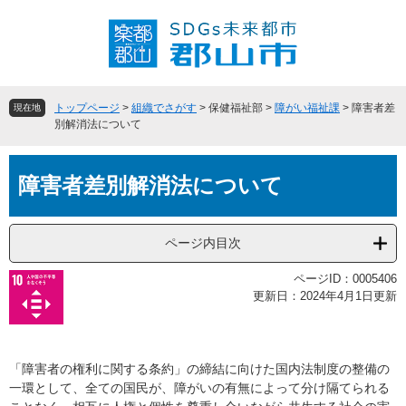
ペ
メ
ー
ニ
ジ
ュ
の
ー
先
を
頭
飛
トップページ
>
組織でさがす
>
保健福祉部
>
障がい福祉課
>
障害者差
現在地
で
ば
別解消法について
す
し
。
て
本
本
障害者差別解消法について
文
文
へ
ページ内目次
ページID：0005406
更新日：2024年4月1日更新
「障害者の権利に関する条約」の締結に向けた国内法制度の整備の
一環として、全ての国民が、障がいの有無によって分け隔てられる