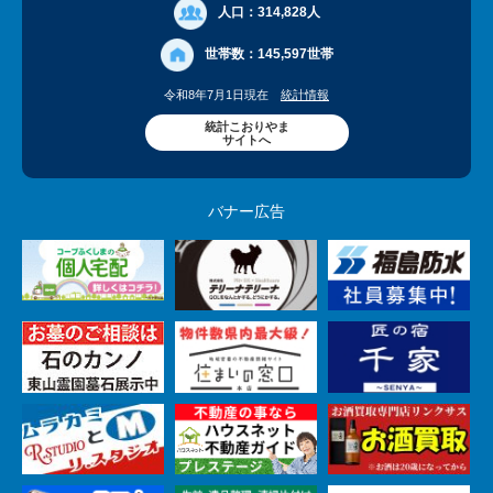
人口：
314,828人
世帯数：
145,597世帯
令和8年7月1日現在
統計情報
統計こおりやま
サイトへ
バナー広告