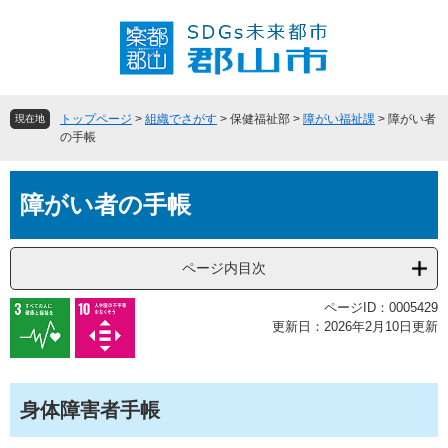
ペ
メ
ー
ニ
ジ
ュ
の
ー
先
を
頭
飛
トップページ
>
組織でさがす
>
保健福祉部
>
障がい福祉課
>
障がい者
現在地
で
ば
の手帳
す
し
。
て
本
本
障がい者の手帳
文
文
へ
ページ内目次
ページID：0005429
更新日：2026年2月10日更新
身体障害者手帳