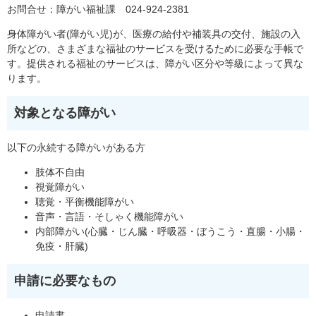
お問合せ：障がい福祉課 024-924-2381
身体障がい者(障がい児)が、医療の給付や補装具の交付、施設の入
所などの、さまざまな福祉のサービスを受けるために必要な手帳で
す。提供される福祉のサービスは、障がい区分や等級によって異な
ります。
対象となる障がい
以下の永続する障がいがある方
肢体不自由
視覚障がい
聴覚・平衡機能障がい
音声・言語・そしゃく機能障がい
内部障がい(心臓・じん臓・呼吸器・ぼうこう・直腸・小腸・
免疫・肝臓)
申請に必要なもの
申請書