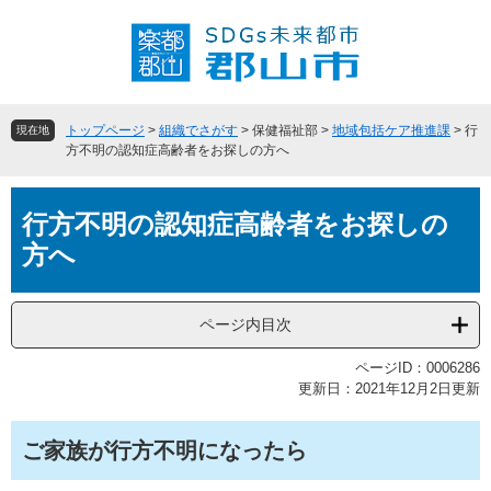
ペ
メ
ー
ニ
ジ
ュ
の
ー
先
を
頭
飛
トップページ
>
組織でさがす
>
保健福祉部
>
地域包括ケア推進課
>
行
現在地
で
ば
方不明の認知症高齢者をお探しの方へ
す
し
。
て
本
本
行方不明の認知症高齢者をお探しの
文
文
方へ
へ
ページ内目次
ページID：0006286
更新日：2021年12月2日更新
ご家族が行方不明になったら