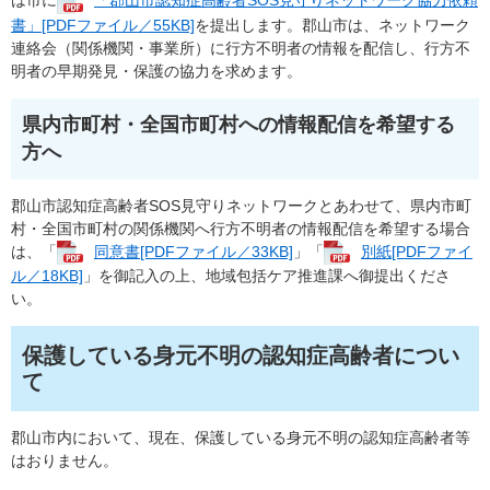
は市に
「郡山市認知症高齢者SOS見守りネットワーク協力依頼
書」[PDFファイル／55KB]
を提出します。郡山市は、ネットワーク
連絡会（関係機関・事業所）に行方不明者の情報を配信し、行方不
明者の早期発見・保護の協力を求めます。
県内市町村・全国市町村への情報配信を希望する
方へ
郡山市認知症高齢者SOS見守りネットワークとあわせて、県内市町
村・全国市町村の関係機関へ行方不明者の情報配信を希望する場合
は、「
同意書[PDFファイル／33KB]
」「
別紙[PDFファイ
ル／18KB]
」を御記入の上、地域包括ケア推進課へ御提出くださ
い。
保護している身元不明の認知症高齢者につい
て
郡山市内において、現在、保護している身元不明の認知症高齢者等
はおりません。