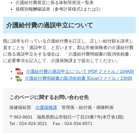
介護給付費算定に係る体制等状況一覧表
規模別報酬確認表（参考計算様式1または2）
介護給付費の過誤申立について
既に請求を行っている介護給付費を訂正し、正しい給付額を請求し
直すことを「過誤申立」と言います。郡山市被保険者の介護給付費
に係る過誤申立をする場合は、「介護給付費明細書の取消依頼書」
に必要事項を記入して、介護保険課まで提出してください。
介護給付費の過誤申立について [PDFファイル／104KB]
介護給付費明細書の取消依頼書 [Excelファイル／23KB]
このページに関するお問い合わせ先
保健福祉部
介護保険課
管理係・給付係・保険料係
〒963-8601
福島県郡山市朝日一丁目23番7号(本庁舎1階)
Tel：024-924-3021
Fax：024-934-8971