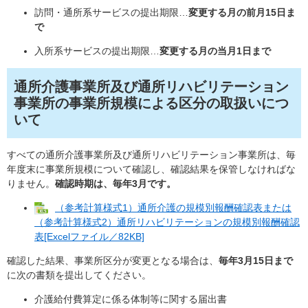
訪問・通所系サービスの提出期限…
変更する月の前月15日ま
で
入所系サービスの提出期限…
変更する月の当月1日まで
通所介護事業所及び通所リハビリテーション
事業所の事業所規模による区分の取扱いにつ
いて
すべての通所介護事業所及び通所リハビリテーション事業所は、毎
年度末に事業所規模について確認し、確認結果を保管しなければな
りません。
確認時期は、毎年3月です。
（参考計算様式1）通所介護の規模別報酬確認表または
（参考計算様式2）通所リハビリテーションの規模別報酬確認
表[Excelファイル／82KB]
確認した結果、事業所区分が変更となる場合は、
毎年3月15日まで
に次の書類を提出してください。
介護給付費算定に係る体制等に関する届出書