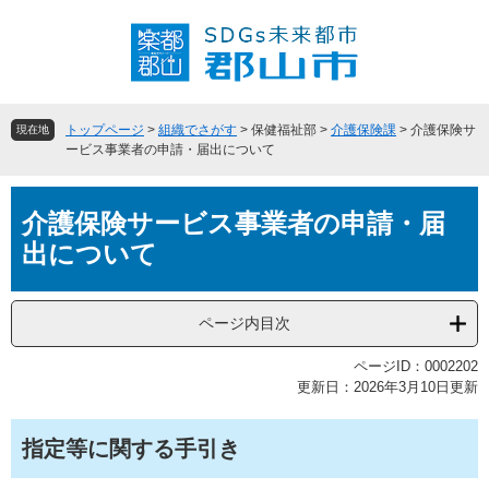
ペ
メ
ー
ニ
ジ
ュ
の
ー
先
を
頭
飛
トップページ
>
組織でさがす
>
保健福祉部
>
介護保険課
>
介護保険サ
現在地
で
ば
ービス事業者の申請・届出について
す
し
。
て
本
本
介護保険サービス事業者の申請・届
文
文
出について
へ
ページ内目次
ページID：0002202
更新日：2026年3月10日更新
指定等に関する手引き