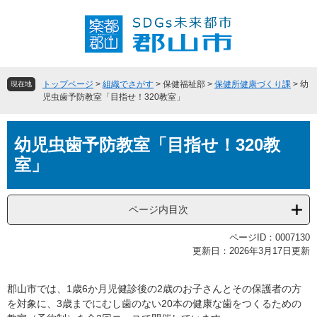
ペ
メ
ー
ニ
ジ
ュ
の
ー
先
を
頭
飛
トップページ
>
組織でさがす
>
保健福祉部
>
保健所健康づくり課
>
幼
現在地
で
ば
児虫歯予防教室「目指せ！320教室」
す
し
。
て
本
本
幼児虫歯予防教室「目指せ！320教
文
文
室」
へ
ページ内目次
ページID：0007130
更新日：2026年3月17日更新
郡山市では、1歳6か月児健診後の2歳のお子さんとその保護者の方
を対象に、3歳までにむし歯のない20本の健康な歯をつくるための