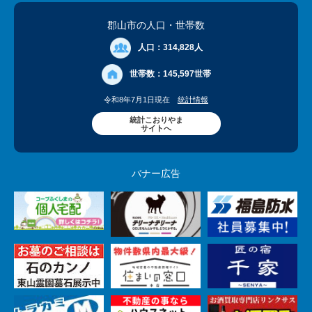
郡山市の人口
・世帯数
人口：
314,828人
世帯数：
145,597世帯
令和8年7月1日現在
統計情報
統計こおりやま
サイトへ
バナー広告