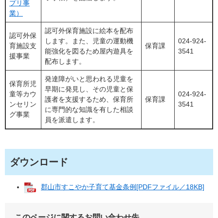
プリ事
業）
認可外保育施設に絵本を配布
認可外保
します。また、児童の運動機
024-924-
育施設支
保育課
能強化を図るため屋内遊具を
3541
援事業
配布します。
発達障がいと思われる児童を
保育所児
早期に発見し、その児童と保
童等カウ
024-924-
護者を支援するため、保育所
保育課
ンセリン
3541
に専門的な知識を有した相談
グ事業
員を派遣します。
ダウンロード
郡山市すこやか子育て基金条例[PDFファイル／18KB]
このページに関するお問い合わせ先