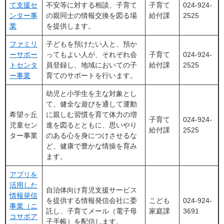
て支援セ
不安等に対する相談、子育て
子育て
024-924-
ンター事
の親同士の情報交換を図る場
給付課
2525
業
を提供します。
ファミリ
子どもを預けたい人と、預か
ーサポー
ってもよい人が、それぞれ会
子育て
024-924-
トセンタ
員登録し、地域においての子
給付課
2525
ー事業
育てのサポートを行います。
幼児と小学生を主な対象とし
て、健全な遊びを通して運動
希望ヶ丘
に親しむ習慣を育て体力の増
子育て
024-924-
児童セン
進を図るとともに、思いやり
給付課
2525
ター事業
のある心を身につけさせるな
ど、健康で豊かな情操を育み
ます。
アプリを
活用した
自治体向け育児支援サービス
情報発信
を提供する情報発信会社に委
こども
024-924-
事業（ニ
託し、子育てメール（電子母
家庭課
3691
コサポア
子手帳）を配信します。