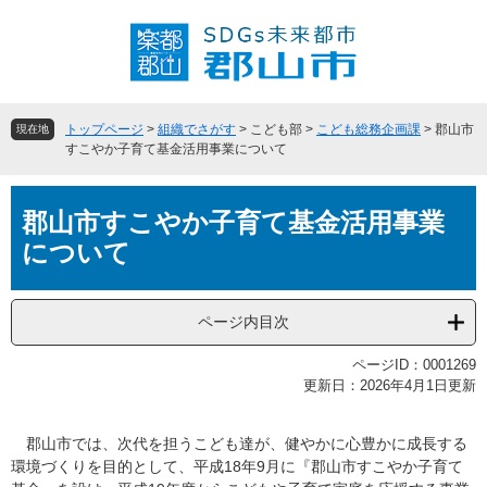
ペ
メ
ー
ニ
ジ
ュ
の
ー
先
を
頭
飛
トップページ
>
組織でさがす
>
こども部
>
こども総務企画課
>
郡山市
現在地
で
ば
すこやか子育て基金活用事業について
す
し
。
て
本
本
郡山市すこやか子育て基金活用事業
文
文
について
へ
ページ内目次
ページID：0001269
更新日：2026年4月1日更新
郡山市では、次代を担うこども達が、健やかに心豊かに成長する
環境づくりを目的として、平成18年9月に『郡山市すこやか子育て