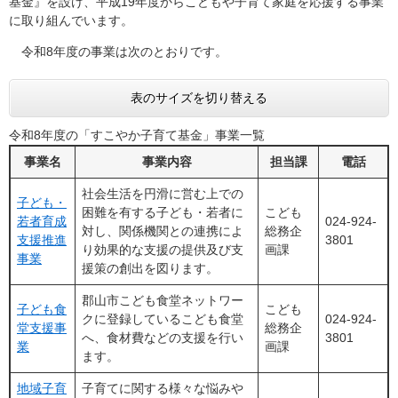
基金』を設け、平成19年度からこどもや子育て家庭を応援する事業
に取り組んでいます。
令和8年度の事業は次のとおりです。
表のサイズを切り替える
令和8年度の「すこやか子育て基金」事業一覧
事業名
事業内容
担当課
電話
社会生活を円滑に営む上での
子ども・
困難を有する子ども・若者に
こども
若者育成
024-924-
対し、関係機関との連携によ
総務企
支援推進
3801
り効果的な支援の提供及び支
画課
事業
援策の創出を図ります。
郡山市こども食堂ネットワー
子ども食
こども
クに登録しているこども食堂
024-924-
堂支援事
総務企
へ、食材費などの支援を行い
3801
業
画課
ます。
地域子育
子育てに関する様々な悩みや