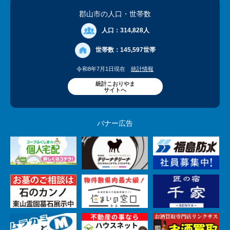
郡山市の人口
・世帯数
人口：
314,828人
世帯数：
145,597世帯
令和8年7月1日現在
統計情報
統計こおりやま
サイトへ
バナー広告