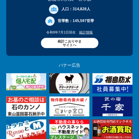
人口：
314,828人
世帯数：
145,597世帯
令和8年7月1日現在
統計情報
統計こおりやま
サイトへ
バナー広告