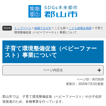
ペ
メ
ー
ニ
ジ
ュ
の
ー
先
を
頭
飛
トップページ
>
組織でさがす
>
こども部
>
こども総務企画課
>
子育て
現在地
で
ば
環境整備促進（ベビーファースト）事業について
す
し
。
て
本
本
子育て環境整備促進（ベビーファー
文
文
スト）事業について
へ
ページ内目次
ページID：0072628
更新日：2025年7月3日更新
郡山市では、子育て環境整備促進（ベビーファースト）や少子化対
策推進のため、各種事業を行っています。