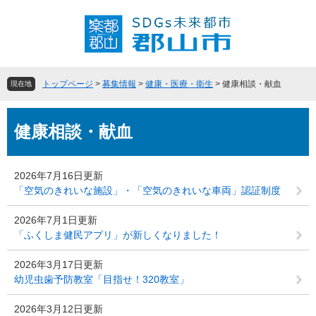
ペ
メ
ー
ニ
ジ
ュ
の
ー
先
を
頭
飛
トップページ
>
募集情報
>
健康・医療・衛生
>
健康相談・献血
現在地
で
ば
す
し
本
。
て
健康相談・献血
文
本
文
へ
2026年7月16日更新
「空気のきれいな施設」・「空気のきれいな車両」認証制度
2026年7月1日更新
「ふくしま健民アプリ」が新しくなりました！
2026年3月17日更新
幼児虫歯予防教室「目指せ！320教室」
2026年3月12日更新