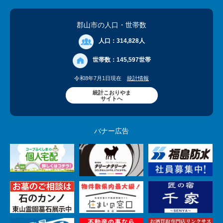
郡山市の人口
・世帯数
人口：
314,828人
世帯数：
145,597世帯
令和8年7月1日現在
統計情報
統計こおりやま
サイトへ
バナー広告