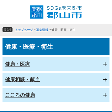
ペ
メ
ー
ニ
ジ
ュ
の
ー
先
を
頭
飛
トップページ
>
募集情報
>
健康・医療・衛生
現在地
で
ば
す
し
本
。
て
健康・医療・衛生
文
本
文
へ
健康・医療
健康相談・献血
こころの健康