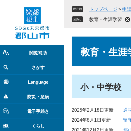
ペ
メ
トップページ
>
申
現在地
ー
ニ
ジ
ュ
教育・生涯学習
足あと
の
ー
先
を
頭
飛
本
で
ば
文
教育・生涯
す
し
閲覧補助
。
て
本
さがす
文
へ
Language
小・中学校
防災・急病
2025年2月18日更新
通
電子手続き
2024年8月1日更新
留
くらし
2021年12月2日更新
郡