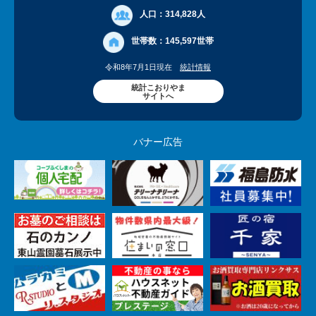
人口：
314,828人
世帯数：
145,597世帯
令和8年7月1日現在
統計情報
統計こおりやま
サイトへ
バナー広告