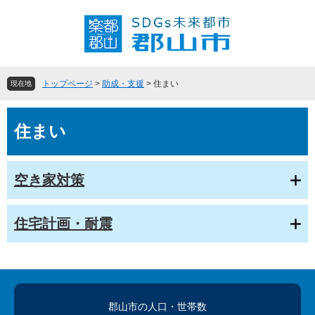
ペ
メ
ー
ニ
ジ
ュ
の
ー
先
を
頭
飛
トップページ
>
助成・支援
>
住まい
現在地
で
ば
す
し
本
。
て
住まい
文
本
文
へ
空き家対策
住宅計画・耐震
郡山市の人口
・世帯数