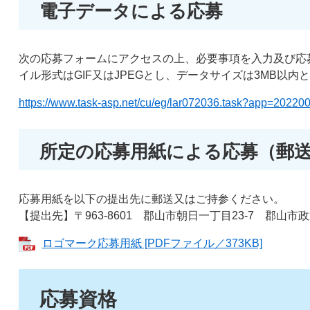
電子データによる応募
次の応募フォームにアクセスの上、必要事項を入力及び応
イル形式はGIF又はJPEGとし、データサイズは3MB以内
https://www.task-asp.net/cu/eg/lar072036.task?app=20220
所定の応募用紙による応募（郵
応募用紙を以下の提出先に郵送又はご持参ください。
【提出先】〒963-8601 郡山市朝日一丁目23-7 郡山市
ロゴマーク応募用紙 [PDFファイル／373KB]
応募資格