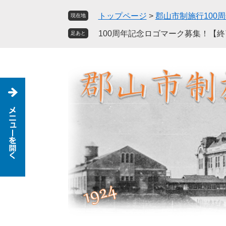
ペ
メ
トップページ
>
郡山市制施行100
現在地
ー
ニ
ジ
ュ
100周年記念ロゴマーク募集！【
足あと
の
ー
先
を
頭
飛
で
ば
す
し
。
て
本
文
へ