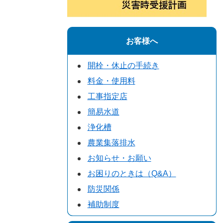
お客様へ
開栓・休止の手続き
料金・使用料
工事指定店
簡易水道
浄化槽
農業集落排水
お知らせ・お願い
お困りのときは（Q&A）
防災関係
補助制度