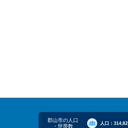
郡山市の人口
人口：
314,8
・世帯数