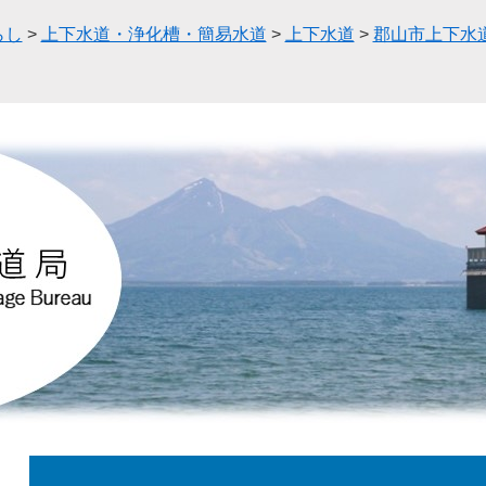
らし
>
上下水道・浄化槽・簡易水道
>
上下水道
>
郡山市上下水
本