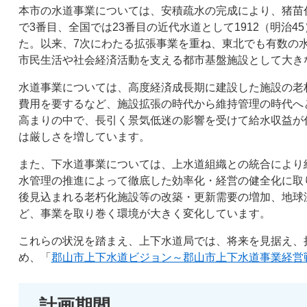
本市の水道事業については、安積疏水の完成により、猪苗
で3番目、全国では23番目の近代水道として1912（明治
た。以来、7次にわたる拡張事業を重ね、東北でも有数の
市民生活や社会経済活動を支える都市基盤施設として大き
水道事業については、高度経済成長期に建設した施設の老
費用を要するなど、施設拡張の時代から維持管理の時代へ
高まりの中で、長引く景気低迷の影響を受けて給水収益が
は厳しさを増しています。
また、下水道事業については、上水道組織との統合により
水管理の推進によって徹底した効率化・経営の健全化に取
後見込まれる老朽化施設等の改築・更新需要の増加、地球
ど、事業を取り巻く環境が大きく変化しています。
これらの状況を踏まえ、上下水道局では、将来を見据え、
め、「
郡山市上下水道ビジョン～郡山市上下水道事業経営
計画期間