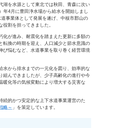
代湖を水源として東北では秋田、青森に次い
45）年4月に豊田浄水場から給水を開始しまし
水道事業体として発展を遂げ、中核市郡山の
な役割を担ってきました。
朽化が進み、耐震化を踏まえた更新に多額の
と転換の時期を迎え、人口減少と節水意識の
伸び悩むなど、水道事業を取り巻く経営環境
給水から排水までの一元化を図り、効率的な
り組んできましたが、少子高齢化の進行や今
温暖化等の気候変動により増大する災害な
持続的かつ安定的な上下水道事業運営のた
戦略～
」を策定しています。