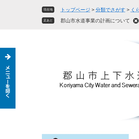
ペ
メ
トップページ
>
分類でさがす
>
く
現在地
ー
ニ
ジ
ュ
郡山市水道事業の計画について
足あと
の
ー
先
を
頭
飛
で
ば
す
し
。
て
本
文
へ