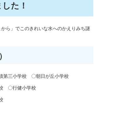
ました！
こから」でこのきれいな水へのかえりみち謎
）
積第三小学校 〇朝日が丘小学校
校 〇行健小学校
校