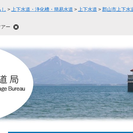
らし
>
上下水道・浄化槽・簡易水道
>
上下水道
>
郡山市上下水
ツアー