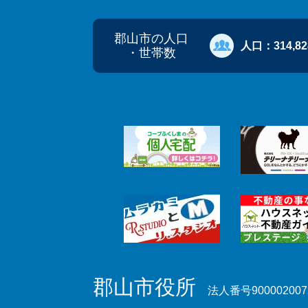
郡山市の人口
人口：
314,8
・世帯数
郡山市役所
法人番号900002007