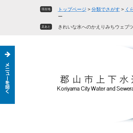
ペ
メ
トップページ
>
分類でさがす
>
く
現在地
ー
ニ
ー
ジ
ュ
の
ー
きれいな水へのかえりみちウェブ
足あと
先
を
頭
飛
で
ば
す
し
。
て
本
文
へ