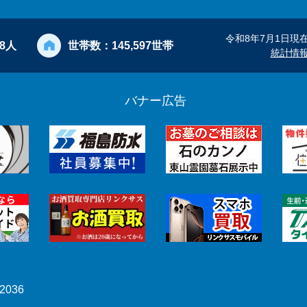
令和8年7月1日現
28人
世帯数：
145,597世帯
統計情
バナー広告
2036