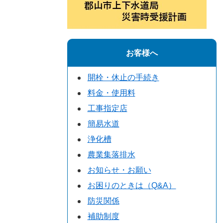
お客様へ
開栓・休止の手続き
料金・使用料
工事指定店
簡易水道
浄化槽
農業集落排水
お知らせ・お願い
お困りのときは（Q&A）
防災関係
補助制度