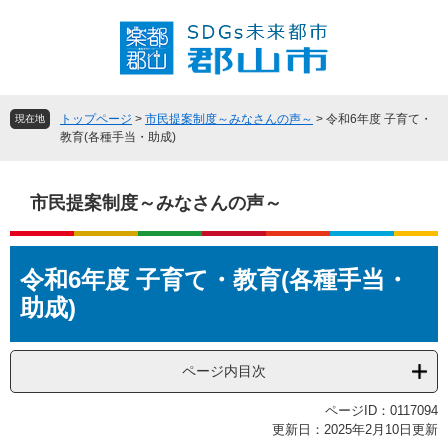
ペ
メ
ー
ニ
ジ
ュ
の
ー
先
を
頭
飛
トップページ
>
市民提案制度～みなさんの声～
>
令和6年度 子育て・
現在地
で
ば
教育(各種手当・助成)
す
し
。
て
本
市民提案制度～みなさんの声～
文
へ
本
令和6年度 子育て・教育(各種手当・
文
助成)
ページ内目次
ページID：0117094
更新日：2025年2月10日更新