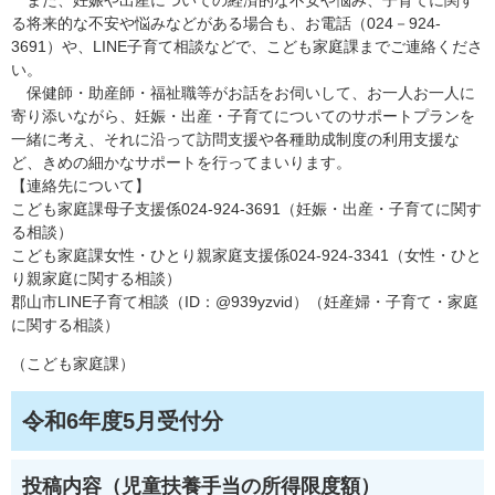
また、妊娠や出産についての経済的な不安や悩み、子育てに関す
る将来的な不安や悩みなどがある場合も、お電話（024－924-
3691）や、LINE子育て相談などで、こども家庭課までご連絡くださ
い。
保健師・助産師・福祉職等がお話をお伺いして、お一人お一人に
寄り添いながら、妊娠・出産・子育てについてのサポートプランを
一緒に考え、それに沿って訪問支援や各種助成制度の利用支援な
ど、きめの細かなサポートを行ってまいります。
【連絡先について】
こども家庭課母子支援係024-924-3691（妊娠・出産・子育てに関す
る相談）
こども家庭課女性・ひとり親家庭支援係024-924-3341（女性・ひと
り親家庭に関する相談）
郡山市LINE子育て相談（ID：@939yzvid）（妊産婦・子育て・家庭
に関する相談）
（こども家庭課）
令和6年度5月受付分
投稿内容（児童扶養手当の所得限度額）