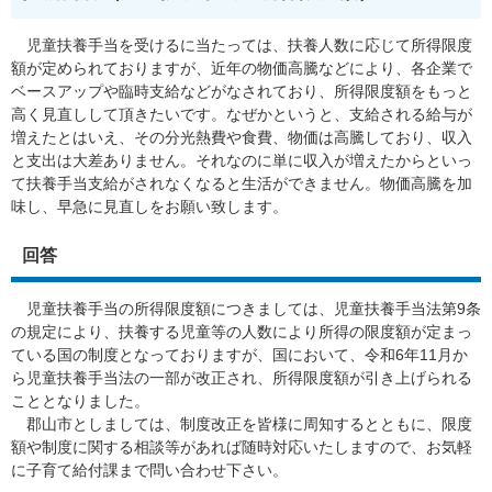
児童扶養手当を受けるに当たっては、扶養人数に応じて所得限度
額が定められておりますが、近年の物価高騰などにより、各企業で
ベースアップや臨時支給などがなされており、所得限度額をもっと
高く見直しして頂きたいです。なぜかというと、支給される給与が
増えたとはいえ、その分光熱費や食費、物価は高騰しており、収入
と支出は大差ありません。それなのに単に収入が増えたからといっ
て扶養手当支給がされなくなると生活ができません。物価高騰を加
味し、早急に見直しをお願い致します。
回答
児童扶養手当の所得限度額につきましては、児童扶養手当法第9条
の規定により、扶養する児童等の人数により所得の限度額が定まっ
ている国の制度となっておりますが、国において、令和6年11月か
ら児童扶養手当法の一部が改正され、所得限度額が引き上げられる
こととなりました。
郡山市としましては、制度改正を皆様に周知するとともに、限度
額や制度に関する相談等があれば随時対応いたしますので、お気軽
に子育て給付課まで問い合わせ下さい。