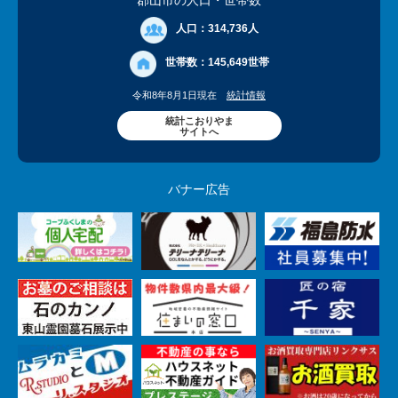
郡山市の人口
・世帯数
人口：
314,736人
世帯数：
145,649世帯
令和8年8月1日現在
統計情報
統計こおりやま
サイトへ
バナー広告