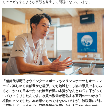
んでケガをするような事態も発生して問題になっています。
「猪苗代湖周辺はウインタースポーツもマリンスポーツもオールシ
ーズン楽しめる自然豊かな場所。でも地域おこし協力隊員で来てみ
ると、かつて日本一だった猪苗代湖の水質がなんと14位に下がって
いてびっくりしたんです。水質の数値が悪化する要因の一つが水生
植物のヒシでした。本来悪いものではないのですが、秋以降に枯れ
て腐敗してしまうので、回収作業が必要になり人手やお金もかか