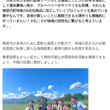
「日本大学工学部の起業サークルとも連携してヒシの水草を堆肥に
して遊休農地へ蒔き、ブルーベリーやサツマイモを収穫。それらを
猪苗代町特産の
6
次化商品に加工していく
プロジェクトを進めている
最中なんです
。
若者が新しいことに挑戦できる土壌作りも積極的に
行っていきたい！それこそが地域の活性化に繋がると考えていま
す」。
猪苗代の未来のために柔軟な発想と行動力で、地域の厄介ものを観
光資源に転換し新たな地域産業と雇用の創出を目指す長友さん。
事業規模をさらに拡大して持続可能な水環境保全活動を構築できる
よう、今後の活躍に期待しましょう。