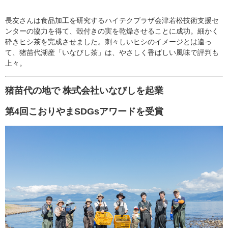
長友さんは食品加工を研究するハイテクプラザ会津若松技術支援セ
ンターの協力を得て、殻付きの実を乾燥させることに成功。細かく
砕きヒシ茶を完成させました。刺々しいヒシのイメージとは違っ
て、猪苗代湖産「いなびし茶」は、やさしく香ばしい風味で評判も
上々。
猪苗代の地で 株式会社いなびしを起業
第4回こおりやまSDGsアワードを受賞