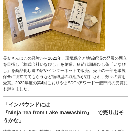
長友さんはこの経験から2022年、環境保全と地域経済の発展の両立
を目指し「株式会社いなびし」を創業。猪苗代湖産ひし茶「いなび
し」を商品化し道の駅やインターネットで販売。売上の一部を環境
保全に役立ててもらうなど循環型の取組みが注目され、数々の賞を
受賞。2022年度の第4回こおりやまSDGsアワード一般部門の受賞に
も輝きました。
「インバウンドには
『Ninja Tea from Lake Inawashiro』 で売り出そ
うかな」