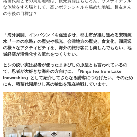
猪苗代湖とその周辺地域は、観光資源はもちろん、サスティナブル
な体験をする場として、高いポテンシャルを秘めた地域。長友さん
の今後の目標は？
「海外展開。インバウンドを促進させ、郡山市が推し進める安積疏
水『一本の水路』の歴史や観光、会津地方の歴史、食文化、湖周辺
の様々なアクティビティを、海外の旅行客にも楽しんでもらい、地
域経済が活性化する流れをつくりたい。
ヒシの鋭い実は忍者が使ったまきびしの原型とも言われているの
で、忍者が大好きな海外の方向けに、『Ninja Tea from Lake
Inawashiro』として紹介してさらなる誘客につなげたい。そのため
にも、猪苗代湖産ひし茶の輸出を現在挑戦しています。