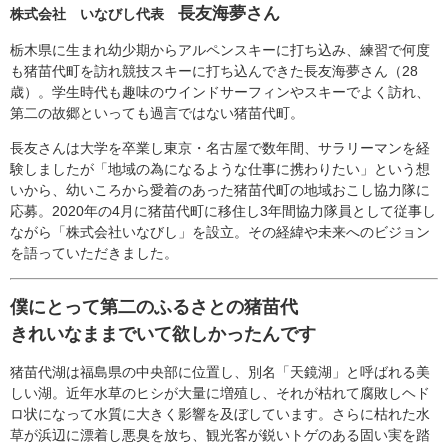
長友海夢さん
株式会社 いなびし代表
栃木県に生まれ幼少期からアルペンスキーに打ち込み、練習で何度
も猪苗代町を訪れ競技スキーに打ち込んできた長友海夢さん（28
歳）。学生時代も趣味のウインドサーフィンやスキーでよく訪れ、
第二の故郷といっても過言ではない猪苗代町。
長友さんは大学を卒業し東京・名古屋で数年間、サラリーマンを経
験しましたが「地域の為になるような仕事に携わりたい」という想
いから、幼いころから愛着のあった猪苗代町の地域おこし協力隊に
応募。2020年の4月に猪苗代町に移住し3年間協力隊員として従事し
ながら「株式会社いなびし」を設立。その経緯や未来へのビジョン
を語っていただきました。
僕にとって第二のふるさとの猪苗代
きれいなままでいて欲しかったんです
猪苗代湖は福島県の中央部に位置し、別名「天鏡湖」と呼ばれる美
しい湖。近年水草のヒシが大量に増殖し、それが枯れて腐敗しヘド
ロ状になって水質に大きく影響を及ぼしています。さらに枯れた水
草が浜辺に漂着し悪臭を放ち、観光客が鋭いトゲのある固い実を踏