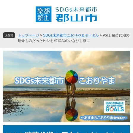
ペ
メ
ー
ニ
ジ
ュ
の
ー
先
を
頭
飛
トップページ
>
SDGs未来都市こおりやまポータル
>
Vol.1 猪苗代湖の
現在地
で
ば
厄介ものだったヒシを 特産品のいなびし茶に
す
し
。
て
本
文
へ
本