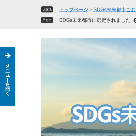
ペ
メ
トップページ
>
SDGs未来都市こ
現在地
ー
ニ
ジ
ュ
SDGs未来都市に選定されました
足あと
の
ー
先
を
頭
飛
で
ば
す
し
。
て
本
文
へ