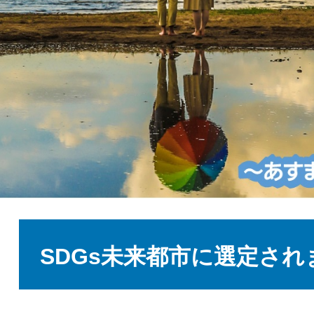
本
文
SDGs未来都市に選定され