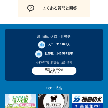
よくある質問と回答
郡山市の人口
・世帯数
人口：
314,828人
世帯数：
145,597世帯
令和8年7月1日現在
統計情報
統計こおりやま
サイトへ
バナー広告