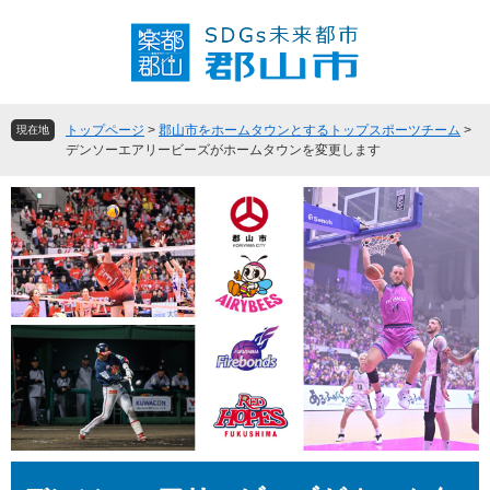
ペ
メ
ー
ニ
ジ
ュ
の
ー
先
を
頭
飛
トップページ
>
郡山市をホームタウンとするトップスポーツチーム
>
現在地
で
ば
デンソーエアリービーズがホームタウンを変更します
す
し
。
て
本
文
へ
本