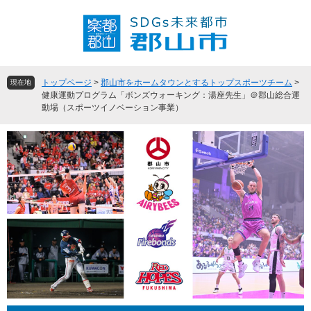
ペ
メ
ー
ニ
ジ
ュ
の
ー
先
を
頭
飛
トップページ
>
郡山市をホームタウンとするトップスポーツチーム
>
現在地
で
ば
健康運動プログラム「ボンズウォーキング：湯座先生」＠郡山総合運
動場（スポーツイノベーション事業）
す
し
。
て
本
文
へ