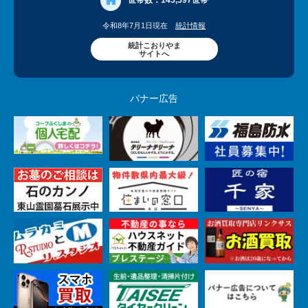
世帯数：
145,597世帯
令和8年7月1日現在
統計情報
統計こおりやま
サイトへ
バナー広告