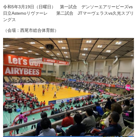
令和5年3月19日（日曜日） 第一試合 デンソーエアリービーズvs
日立Astemoリヴァーレ 第二試合 JTマーヴェラスvs久光スプリ
ングス
（会場：西尾市総合体育館）