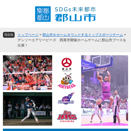
ペ
メ
ー
ニ
ジ
ュ
の
ー
先
を
頭
飛
トップページ
>
郡山市をホームタウンとするトップスポーツチーム
>
現在地
で
ば
デンソーエアリービーズ 西尾市開催ホームゲームに郡山市ブースを
出展！
す
し
。
て
本
文
へ