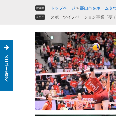
ペ
メ
トップページ
>
郡山市をホームタ
現在地
ー
ニ
ジ
ュ
スポーツイノベーション事業「夢チ
足あと
の
ー
先
を
頭
飛
で
ば
す
し
。
て
本
文
へ