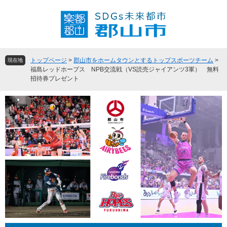
ペ
メ
ー
ニ
ジ
ュ
の
ー
先
を
頭
飛
トップページ
>
郡山市をホームタウンとするトップスポーツチーム
>
現在地
で
ば
福島レッドホープス NPB交流戦（VS読売ジャイアンツ3軍） 無料
招待券プレゼント
す
し
。
て
本
文
へ