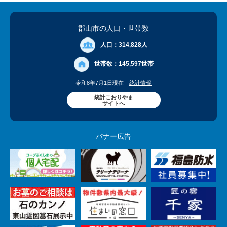
郡山市の人口
・世帯数
人口：
314,828人
世帯数：
145,597世帯
令和8年7月1日現在
統計情報
統計こおりやま
サイトへ
バナー広告