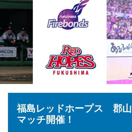
本
文
福島レッドホープス 郡山
マッチ開催！