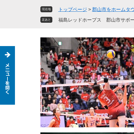
ペ
メ
トップページ
>
郡山市をホームタ
現在地
ー
ニ
ジ
ュ
福島レッドホープス 郡山市サポ
足あと
の
ー
先
を
頭
飛
で
ば
す
し
。
て
本
文
へ