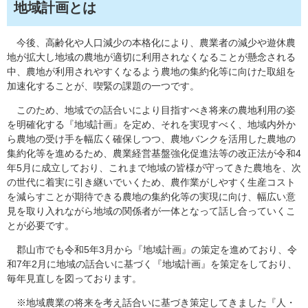
地域計画とは
今後、高齢化や人口減少の本格化により、農業者の減少や遊休農
地が拡大し地域の農地が適切に利用されなくなることが懸念される
中、農地が利用されやすくなるよう農地の集約化等に向けた取組を
加速化することが、喫緊の課題の一つです。
このため、地域での話合いにより目指すべき将来の農地利用の姿
を明確化する『地域計画』を定め、それを実現すべく、地域内外か
ら農地の受け手を幅広く確保しつつ、農地バンクを活用した農地の
集約化等を進めるため、農業経営基盤強化促進法等の改正法が令和4
年5月に成立しており、これまで地域の皆様が守ってきた農地を、次
の世代に着実に引き継いでいくため、農作業がしやすく生産コスト
を減らすことが期待できる農地の集約化等の実現に向け、幅広い意
見を取り入れながら地域の関係者が一体となって話し合っていくこ
とが必要です。
郡山市でも令和5年3月から『地域計画』の策定を進めており、令
和7年2月に地域の話合いに基づく『地域計画』を策定をしており、
毎年見直しを図っております。
※地域農業の将来を考え話合いに基づき策定してきました『人・