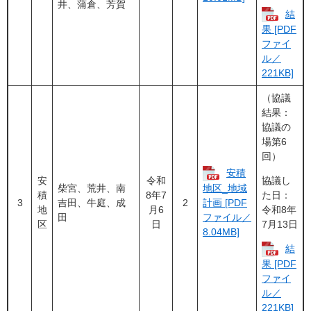
井、蒲倉、芳賀
結
果 [PDF
ファイ
ル／
221KB]
（協議
結果：
協議の
場第6
回）
安積
安
令和
協議し
柴宮、荒井、南
地区_地域
積
8年7
た日：
3
吉田、牛庭、成
2
計画 [PDF
地
月6
令和8年
田
ファイル／
区
日
7月13日
8.04MB]
結
果 [PDF
ファイ
ル／
221KB]