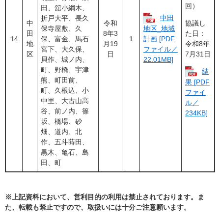
回）
田、舘小綱木、
中田
折戸大平、長久
中
令和
協議し
保寺屋敷、久
地区_地域
田
8年3
た日：
14
保、富金、馬石
1
計画 [PDF
地
月19
令和8年
宮下、大久保、
ファイル／
区
日
7月31日
貝作、城ノ内、
22.01MB]
町、野橋、宇津
結
熊、町田前、
果 [PDF
町、久根込、小
ファイ
中里、大古山高
ル／
谷、前ノ内、篠
234KB]
坂、橋場、砂
畑、道内、北
作、五斗蒔田、
黒木、亀石、島
田、町
※上記資料において、営利目的の利用は禁止されております。ま
た、転載も禁止ですので、取扱いには十分ご注意願います。