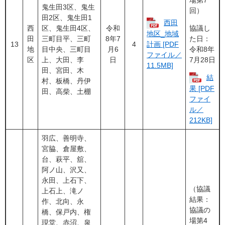
鬼生田3区、鬼生
回）
田2区、鬼生田1
西田
西
区、鬼生田4区、
令和
協議し
地区_地域
田
三町目平、三町
8年7
た日：
13
4
計画 [PDF
地
目中央、三町目
月6
令和8年
ファイル／
区
上、大田、李
日
7月28日
11.5MB]
田、宮田、木
結
村、板橋、丹伊
果 [PDF
田、高柴、土棚
ファイ
ル／
212KB]
羽広、善明寺、
宮脇、倉屋敷、
台、萩平、舘、
阿ノ山、沢又、
永田、上石下、
（協議
上石上、滝ノ
結果：
作、北向、永
協議の
橋、保戸内、権
場第4
現堂、赤沼、泉