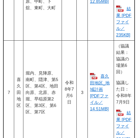
原、中町、下
12.85MB]
舘、東町、大町
結
果 [PDF
ファイ
ル／
235KB]
（協議
結果：
協議の
場第6
回）
堀内、見陣原、
喜久
喜
南町、隠津、第5
令和
協議し
田地区_地
久
区、第4区、地田
8年7
た日：
域計画
7
田
向原、北原、赤
3
月6
令和8年
[PDFファ
地
堀、早稲原第2
日
7月9日
イル／
区
区、第3区、第6
14.51MB]
区、第7区
結
果 [PDF
ファイ
ル／