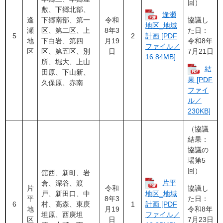
回）
敷、下郷北部、
逢瀬
逢
下郷南部、第一
令和
協議し
地区_地域
瀬
区、第二区、上
8年3
た日：
5
2
計画 [PDF
地
下白岩、第四
月19
令和8年
ファイル／
区
区、第五区、別
日
7月21日
16.84MB]
所、堀大、上山
結
田原、下山新、
果 [PDF
久保原、赤南
ファイ
ル／
230KB]
（協議
結果：
協議の
場第5
回）
舘西、新町、岩
片平
倉、深谷、渡
片
令和
協議し
戸、新田口、中
地区_地域
平
8年3
た日：
6
村、高森、東庚
1
計画 [PDF
地
月19
令和8年
坦原、西庚坦
ファイル／
区
日
7月23日