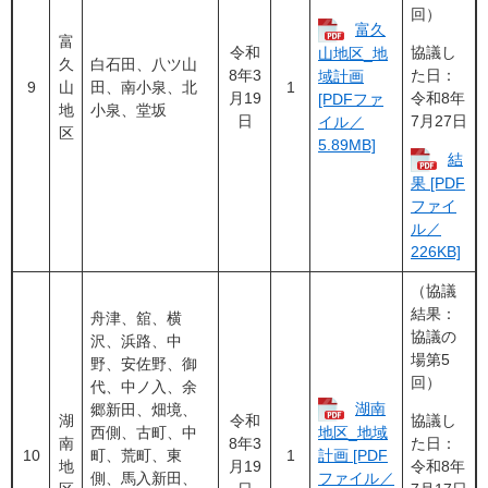
回）
富久
富
令和
協議し
山地区_地
久
白石田、八ツ山
8年3
た日：
域計画
9
山
田、南小泉、北
1
月19
令和8年
[PDFファ
地
小泉、堂坂
日
7月27日
イル／
区
5.89MB]
結
果 [PDF
ファイ
ル／
226KB]
（協議
結果：
舟津、舘、横
協議の
沢、浜路、中
場第5
野、安佐野、御
回）
代、中ノ入、余
湖南
郷新田、畑境、
湖
令和
協議し
西側、古町、中
地区_地域
南
8年3
た日：
10
町、荒町、東
1
計画 [PDF
地
月19
令和8年
側、馬入新田、
ファイル／