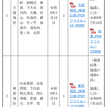
町、胡桃沢、南
大槻
大
原、下大谷、滑
令和
協議し
地区_地域
槻
河内、大橋、向
8年3
た日：
1
2
計画 [PDF
地
山、矢地内、横
月19
令和8年
ファイル／
区
山、中ノ平、福
日
7月14日
14.76MB]
楽沢、清水内、
結
室ノ木、太田
果 [PDF
ファイ
ル／
233KB]
（協議
結果：
協議の
場第4
回）
白岩東部、白岩
東部
東
西部、下白岩、
令和
協議し
地区_地域
部
阿久津北、阿久
8年3
た日：
2
1
計画 [PDF
地
津南、安原、横
月19
令和8年
ファイル／
区
川、大平、荒
日
7月16日
10.01MB]