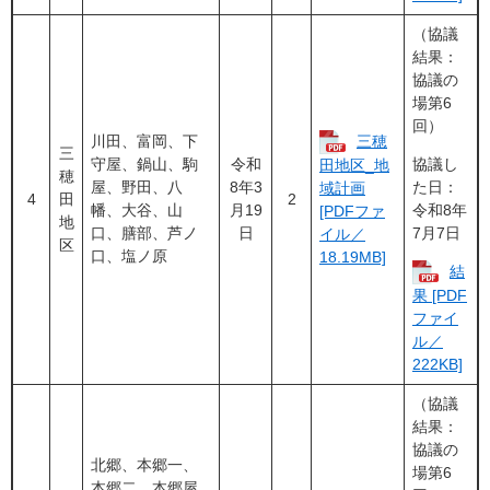
（協議
結果：
協議の
場第6
回）
​川田、富岡、下
三穂
三
守屋、鍋山、駒
令和
協議し
田地区_地
穂
屋、野田、八
8年3
た日：
域計画
4
田
2
幡、大谷、山
月19
令和8年
[PDFファ
地
口、膳部、芦ノ
日
7月7日
イル／
区
口、塩ノ原
18.19MB]
結
果 [PDF
ファイ
ル／
222KB]
（協議
結果：
協議の
北郷、本郷一、
場第6
本郷二、本郷屋