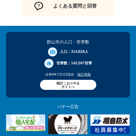
よくある質問と回答
郡山市の人口
・世帯数
人口：
314,828人
世帯数：
145,597世帯
令和8年7月1日現在
統計情報
統計こおりやま
サイトへ
バナー広告