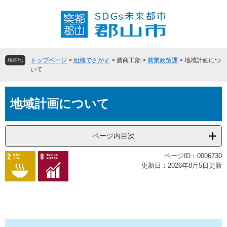
ペ
メ
ー
ニ
ジ
ュ
の
ー
先
を
頭
飛
トップページ
>
組織でさがす
>
農商工部
>
農業政策課
>
地域計画につ
現在地
で
ば
いて
す
し
。
て
本
本
地域計画について
文
文
へ
ページ内目次
ページID：0006730
更新日：2026年8月5日更新