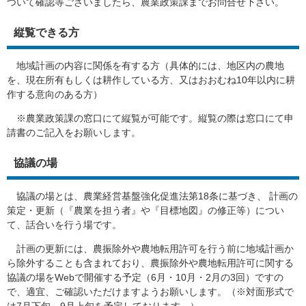
ついて確認等ございましたら、農業政策課までお問合せ下さい。
縦覧できる方
地域計画の内容に関係を有する方（具体的には、地区内の農地
を、現在所有もしくは耕作している方、又はおおむね10年以内に耕
作する意向のある方）
※農業政策課の窓口にて縦覧が可能です。縦覧の際は窓口にて申
請書のご記入をお願いします。
協議の場
協議の場とは、農業経営基盤強化促進法第18条に基づき、 計画の
策定・更新（『農業を担う者』や『目標地図』の修正等）につい
て、話合いを行う場です。
計画の更新には、農振除外や農地転用許可を行う前に地域計画か
ら除外することも含まれており、農振除外や農地転用許可に関する
協議の場をWebで開催する予定（6月・10月・2月の3回）ですの
で、適宜、ご確認いただけますようお願いします。（※対面形式で
は7月下旬～9月上旬を予定しております。）