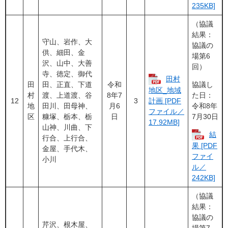
235KB]
（協議
結果：
守山、岩作、大
協議の
供、細田、金
場第6
沢、山中、大善
回）
寺、徳定、御代
田村
田
田、正直、下道
令和
協議し
地区_地域
村
渡、上道渡、谷
8年7
た日：
12
3
計画 [PDF
地
田川、田母神、
月6
令和8年
ファイル／
区
糠塚、栃本、栃
日
7月30日
17.92MB]
山神、川曲、下
結
行合、上行合、
果 [PDF
金屋、手代木、
ファイ
小川
ル／
242KB]
（協議
結果：
協議の
芹沢、根木屋、
場第7