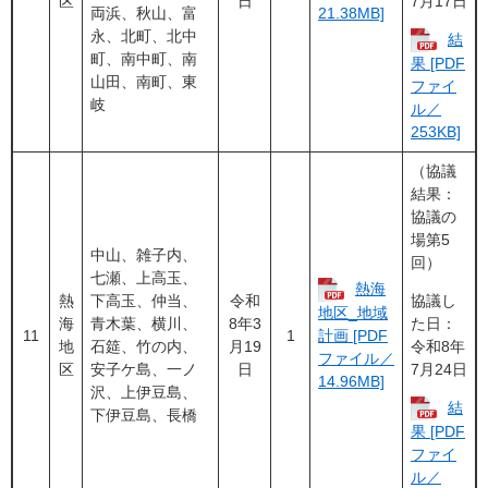
区
日
7月17日
両浜、秋山、富
21.38MB]
永、北町、北中
結
町、南中町、南
果 [PDF
山田、南町、東
ファイ
岐
ル／
253KB]
（協議
結果：
協議の
場第5
中山、雑子内、
回）
七瀬、上高玉、
熱海
熱
下高玉、仲当、
令和
協議し
地区_地域
海
青木葉、横川、
8年3
た日：
11
1
計画 [PDF
地
石筵、竹の内、
月19
令和8年
ファイル／
区
安子ケ島、一ノ
日
7月24日
14.96MB]
沢、上伊豆島、
結
下伊豆島、長橋
果 [PDF
ファイ
ル／