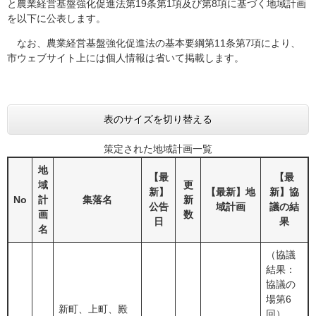
と​農業経営基盤強化促進法第19条第1項及び第8項に基づく地域計画
を以下に公表します。
なお、農業経営基盤強化促進法の基本要綱第11条第7項により、
市ウェブサイト上には個人情報は省いて掲載します。
表のサイズを切り替える
策定された地域計画一覧
地
【最
【最
域
更
新】
【最新】地
新】協
No
計
集落名
新
公告
域計画
議の結
画
数
日
果
名
（協議
結果：
協議の
場第6
新町、上町、殿
回）