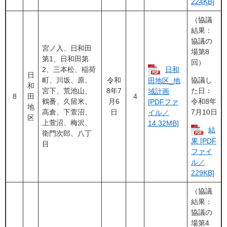
224KB]
（協議
結果：
協議の
宮ノ入、日和田
場第8
第1、日和田第
回）
2、三本松、稲荷
日和
日
町、川坂、原、
令和
協議し
田地区_地
和
宮下、荒池山、
8年7
た日：
域計画
8
田
4
鶴番、久留米、
月6
令和8年
[PDFファ
地
高倉、下萱沼、
日
7月10日
イル／
区
上萱沼、梅沢、
14.32MB]
結
衛門次郎、八丁
果 [PDF
目
ファイ
ル／
229KB]
（協議
結果：
協議の
場第4