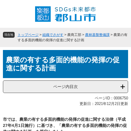
ペ
メ
ー
ニ
ジ
ュ
の
ー
先
を
頭
飛
トップページ
>
組織でさがす
>
農商工部
>
農林基盤整備課
>
農業の有
現在地
で
ば
する多面的機能の発揮の促進に関する計画
す
し
。
て
本
本
農業の有する多面的機能の発揮の促
文
文
進に関する計画
へ
ページ内目次
ページID：0006750
更新日：2021年12月2日更新
市では、農業の有する多面的機能の発揮の促進に関する法律（平成
27年4月1日施行）に基づき、「農業の有する多面的機能の発揮の促