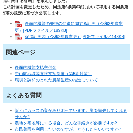
進に関する計画」を策定しました。
この計画を変更したため、同法第6条第6項において準用する同条第
5項の規定に基づき公表します。
多面的機能の発揮の促進に関する計画（令和2年度変
更）[PDFファイル／189KB]
促進計画図（令和2年度変更）[PDFファイル／143KB]
関連ページ
多面的機能支払交付金
中山間地域等直接支払制度（第5期対策）
環境と調和のとれた農業生産の推進について
よくある質問
近くにカラスの巣があり困っています。巣を撤去してくれま
せんか?
農地を宅地等にする場合、どんな手続きが必要ですか?
市民菜園を利用したいのですが、どうしたらいいですか?