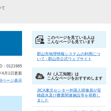
いて
このページを見ている人は
こんなページも見ています
郡山市地理情報システムの利用につ
いて - 郡山市公式ウェブサイト
D：0121985
年4月1日更新
AI（人工知能）は
こんなページをおすすめします
刷ページ表示
JICA東北センター外国人研修員が安
積疏水及び農業関連施設等を視察し
ました