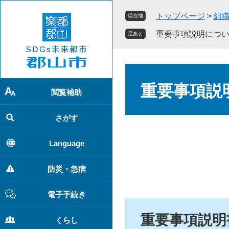
ペ
メ
トップページ
>
組
現在地
ー
ニ
ジ
ュ
重要事項説明につ
足あと
の
ー
先
を
頭
飛
本
で
ば
文
重要事項説
す
し
閲覧補助
。
て
本
さがす
文
へ
Language
防災・急病
電子手続き
重要事項説明
くらし