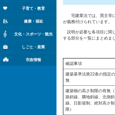
子育て・教育
宅建業法では、買主等に対
健康・福祉
が義務付けられています。
説明が必要な各項目に関し
文化・スポーツ・観光
する部分を一覧にまとめま
しごと・産業
市政情報
確認事項
建築基準法第22条の指定
無
建築物の高さ制限の有無（
路斜線、隣地斜線、北側斜
線、日影規制、絶対高さ制
限）