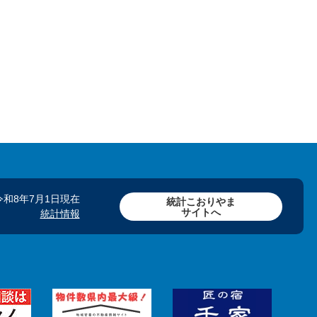
令和8年7月1日現在
統計こおりやま
サイトへ
統計情報