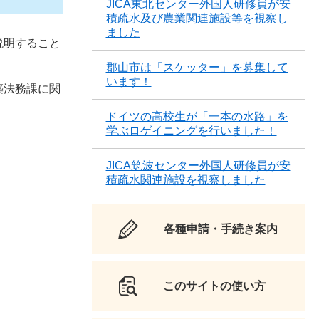
JICA東北センター外国人研修員が安
積疏水及び農業関連施設等を視察し
ました
説明すること
郡山市は「スケッター」を募集して
います！
築法務課に関
ドイツの高校生が「一本の水路」を
学ぶロゲイニングを行いました！
JICA筑波センター外国人研修員が安
積疏水関連施設を視察しました
各種申請・手続き案内
このサイトの使い方