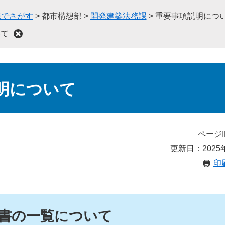
織でさがす
>
都市構想部
>
開発建築法務課
>
重要事項説明につ
いて
明について
ページI
更新日：2025
印
書の一覧について