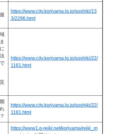
https://www.city.koriyama.lg.jp/soshiki/13
屋
3/2296.html
域
ま
に
法
https://www.city.koriyama.lg.jp/soshiki/22/
で
1161.html
災
開
https://www.city.koriyama.lg.jp/soshiki/22/
れ
1161.html
？
https://www1.g-reiki.net/koriyama/reiki_m