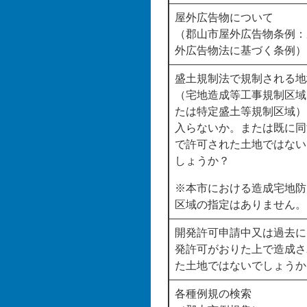
屋外広告物について
（郡山市屋外広告物条例：
外広告物法に基づく条例）
盛土規制法で規制される地
（宅地造成等工事規制区域
たは特定盛土等規制区域）
入らないか。または既に同
で許可された土地ではない
しょうか？
※本市における造成宅地防
区域の指定はありません。
開発許可申請中又は過去に
発許可がおりた上で造成さ
た土地ではないでしょうか
各種例規の検索