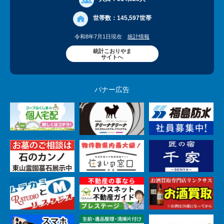
世帯数：
145,597世帯
令和8年7月1日現在
統計情報
統計こおりやま
サイトへ
バナー広告