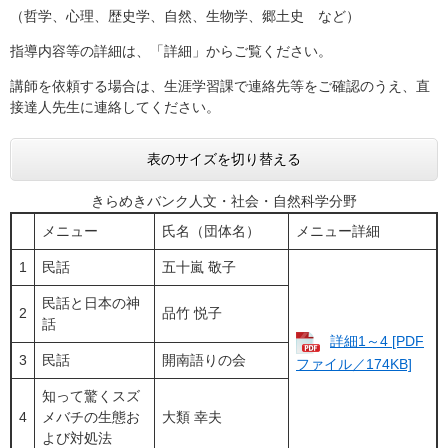
（哲学、心理、歴史学、自然、生物学、郷土史 など）
指導内容等の詳細は、「詳細」からご覧ください。
講師を依頼する場合は、生涯学習課で連絡先等をご確認のうえ、直
接達人先生に連絡してください。
表のサイズを切り替える
きらめきバンク人文・社会・自然科学分野
メニュー
氏名（団体名）
メニュー詳細
1
民話
​​五十嵐 敬子
民話と日本の神
2
​​品竹 悦子
話
詳細1～4 [PDF
3
民話
​​開南語りの会
ファイル／174KB]
知って驚くスズ
4
メバチの生態お
​​大類 幸夫
よび対処法