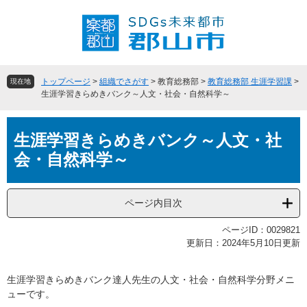
ペ
メ
ー
ニ
ジ
ュ
の
ー
先
を
頭
飛
トップページ
>
組織でさがす
>
教育総務部
>
教育総務部 生涯学習課
>
現在地
で
ば
生涯学習きらめきバンク～人文・社会・自然科学～
す
し
。
て
本
本
生涯学習きらめきバンク～人文・社
文
文
会・自然科学～
へ
ページ内目次
ページID：0029821
更新日：2024年5月10日更新
生涯学習きらめきバンク達人先生の人文・社会・自然科学分野メニ
ューです。