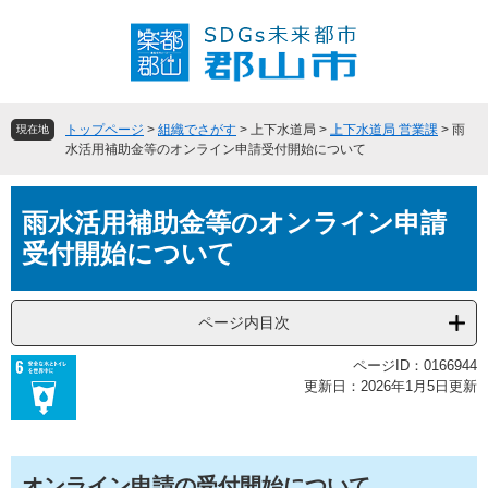
ペ
メ
ー
ニ
ジ
ュ
の
ー
先
を
頭
飛
トップページ
>
組織でさがす
>
上下水道局
>
上下水道局 営業課
>
雨
現在地
で
ば
水活用補助金等のオンライン申請受付開始について
す
し
。
て
本
本
雨水活用補助金等のオンライン申請
文
文
受付開始について
へ
ページ内目次
ページID：0166944
更新日：2026年1月5日更新
オンライン申請の受付開始について