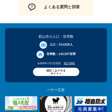
よくある質問と回答
郡山市の人口
・世帯数
人口：
314,828人
世帯数：
145,597世帯
令和8年7月1日現在
統計情報
統計こおりやま
サイトへ
バナー広告