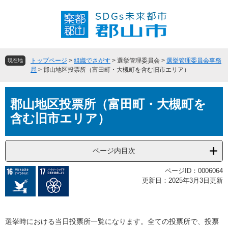
ペ
メ
ー
ニ
ジ
ュ
の
ー
先
を
頭
飛
トップページ
>
組織でさがす
>
選挙管理委員会
>
選挙管理委員会事務
現在地
で
ば
局
>
郡山地区投票所（富田町・大槻町を含む旧市エリア）
す
し
。
て
本
本
郡山地区投票所（富田町・大槻町を
文
文
含む旧市エリア）
へ
ページ内目次
ページID：0006064
更新日：2025年3月3日更新
選挙時における当日投票所一覧になります。全ての投票所で、投票