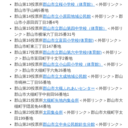
郡山第13投票所
郡山市立桜小学校（体育館）
＜外部リンク＞
郡山市字山崎5番地
郡山第14投票所
郡山市立小原田地域公民館
＜外部リンク＞
郡
山市小原田四丁目3番4号
郡山第15投票所
郡山市立郡山第四中学校（体育館）
＜外部リ
ンク＞
郡山市横塚六丁目25番31号
郡山第16投票所
郡山市立富田小学校(体育館)
＜外部リンク＞
郡山市町東三丁目147番地
郡山第17投票所
郡山市立郡山第六中学校(体育館)
＜外部リン
ク＞
郡山市富田町字十文字2番地
郡山第18投票所
郡山市立小山田小学校（体育館）
＜外部リン
ク＞
郡山市大槻町字六角26番地
郡山第19投票所
郡山市立大成地域公民館
＜外部リンク＞
郡山
市鳴神二丁目55番地
郡山第20投票所
郡山市大槻ふれあいセンター
＜外部リンク＞
郡山市大槻町字中前田56番地1
郡山第21投票所
大槻町矢地内集会所
＜外部リンク＞
郡山市大
槻町字隠居免44番地
郡山第23投票所
太田集会所
＜外部リンク＞
郡山市大槻町字太
田199番地
郡山第24投票所
郡山市立中央公民館針生分館
＜外部リンク＞