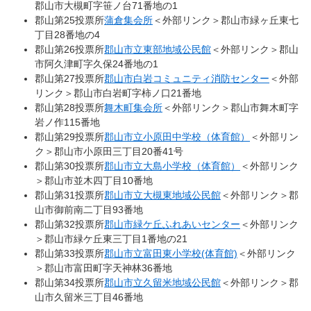
郡山市大槻町字笹ノ台71番地の1
郡山第25投票所
蒲倉集会所
＜外部リンク＞
郡山市緑ヶ丘東七
丁目28番地の4
郡山第26投票所
郡山市立東部地域公民館
＜外部リンク＞
郡山
市阿久津町字久保24番地の1
郡山第27投票所
郡山市白岩コミュニティ消防センター
＜外部
リンク＞
郡山市白岩町字柿ノ口21番地
郡山第28投票所
舞木町集会所
＜外部リンク＞
郡山市舞木町字
岩ノ作115番地
郡山第29投票所
郡山市立小原田中学校（体育館）
＜外部リン
ク＞
郡山市小原田三丁目20番41号
郡山第30投票所
郡山市立大島小学校（体育館）
＜外部リンク
＞
​郡山市並木四丁目10番地
郡山第31投票所
郡山市立大槻東地域公民館
＜外部リンク＞
郡
山市御前南二丁目93番地
郡山第32投票所
郡山市緑ケ丘ふれあいセンター
＜外部リンク
＞
郡山市緑ケ丘東三丁目1番地の21
郡山第33投票所
郡山市立富田東小学校(体育館)
＜外部リンク
＞
郡山市富田町字天神林36番地
郡山第34投票所
郡山市立久留米地域公民館
＜外部リンク＞
郡
山市久留米三丁目46番地