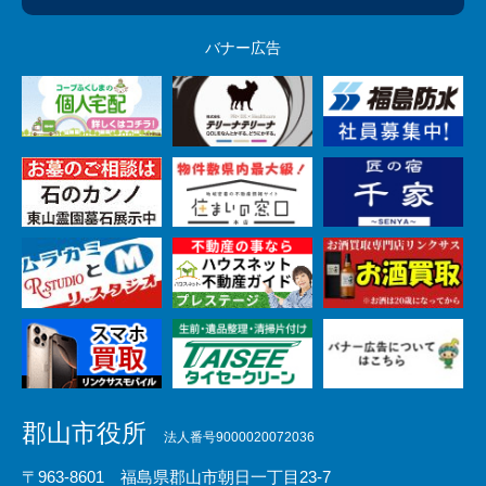
バナー広告
郡山市役所
法人番号9000020072036
〒963-8601 福島県郡山市朝日一丁目23-7