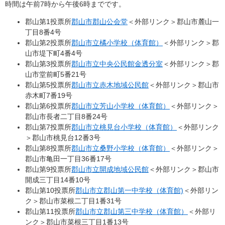
時間は午前7時から午後6時までです。
郡山第1投票所
郡山市郡山公会堂
＜外部リンク＞
郡山市麓山一
丁目8番4号
郡山第2投票所
郡山市立橘小学校（体育館）
＜外部リンク＞
郡
山市堤下町4番4号
郡山第3投票所
郡山市立中央公民館金透分室
＜外部リンク＞
郡
山市堂前町5番21号
郡山第5投票所
郡山市立赤木地域公民館
＜外部リンク＞
郡山市
赤木町7番19号
郡山第6投票所
郡山市立芳山小学校（体育館）
＜外部リンク＞
郡山市長者二丁目8番24号
郡山第7投票所
郡山市立桃見台小学校（体育館）
＜外部リンク
＞
郡山市桃見台12番3号
郡山第8投票所
郡山市立桑野小学校（体育館）
＜外部リンク＞
郡山市亀田一丁目36番17号
郡山第9投票所
郡山市立開成地域公民館
＜外部リンク＞
郡山市
開成三丁目14番10号
郡山第10投票所
郡山市立郡山第一中学校（体育館)
＜外部リン
ク＞
郡山市菜根二丁目1番31号
郡山第11投票所
郡山市立郡山第三中学校（体育館）
＜外部リ
ンク＞
郡山市菜根三丁目1番13号