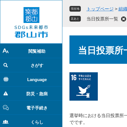
ペ
メ
トップページ
>
組
現在地
ー
ニ
ジ
ュ
当日投票所一覧
足あと
の
ー
先
を
頭
飛
本
で
ば
文
当日投票所
す
し
閲覧補助
。
て
本
さがす
文
へ
Language
防災・急病
電子手続き
選挙時における当日投票所一
くらし
でです。