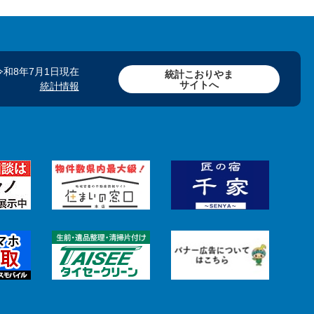
令和8年7月1日現在
統計こおりやま
サイトへ
統計情報