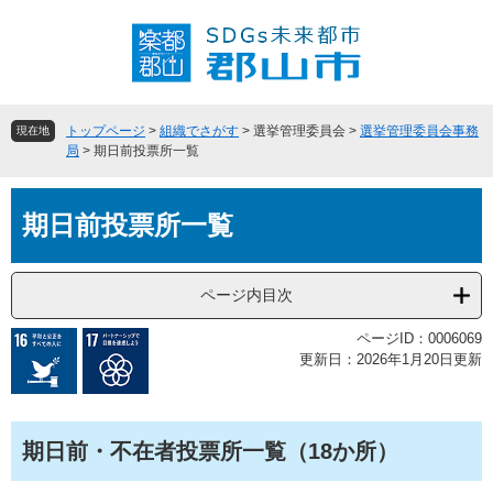
ペ
メ
ー
ニ
ジ
ュ
の
ー
先
を
頭
飛
トップページ
>
組織でさがす
>
選挙管理委員会
>
選挙管理委員会事務
現在地
で
ば
局
>
期日前投票所一覧
す
し
。
て
本
本
期日前投票所一覧
文
文
へ
ページ内目次
ページID：0006069
更新日：2026年1月20日更新
期日前・不在者投票所一覧（18か所）