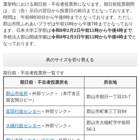
選挙時における期日前・不在者投票所になります。期日前投票期間
は、公（告）示日の翌日から投票日の前日までとなっております。
時間は、午前8時30分から午後8時までとなっております。ただし、
郡山市民ふれあいプラザは午前10時から午後7時までとなっており
ます。日本大学工学部は
令和8年2月2日午前11時から午後4時まで
、
学校法人郡山開成学園は
令和8年2月3日午前11時から午後4時まで
と
なっております。
表のサイズを切り替える
期日前・不在者投票所一覧です
期日前・不在者投票所名
所在地
郡山市役所
＜外部リンク＞
（本庁舎正
郡山市朝日一丁目23-7
面玄関ロビー）
富田行政センター
＜外部リンク＞
郡山市町東三丁目84
郡山市大槻町字中前田
大槻行政センター
＜外部リンク＞
56-1