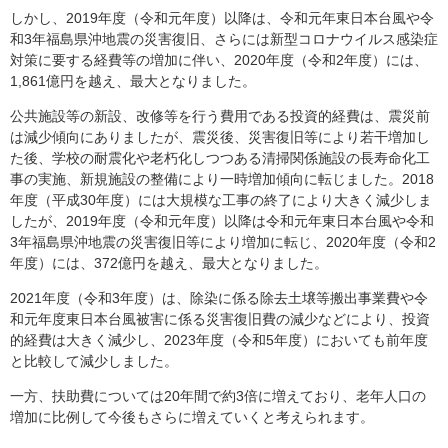
しかし、2019年度（令和元年度）以降は、令和元年東日本台風や令
和3年福島県沖地震の災害復旧、さらには新型コロナウイルス感染症
対策に要する経費等の増加に伴い、2020年度（令和2年度）には、
1,861億円を越え、最大となりました。
公共施設等の新設、改修等を行う費用である投資的経費は、震災前
は減少傾向にありましたが、震災後、災害復旧等により若干増加し
た後、学校の耐震化や老朽化しつつある清掃関係施設の長寿命化工
事の実施、新規施設の整備により一時増加傾向に転じました。2018
年度（平成30年度）には大規模な工事の終了により大きく減少しま
したが、2019年度（令和元年度）以降は令和元年東日本台風や令和
3年福島県沖地震の災害復旧等により増加に転じ、2020年度（令和2
年度）には、372億円を越え、最大となりました。
2021年度（令和3年度）は、除染に係る除去土壌等搬出事業費や令
和元年度東日本台風被害に係る災害復旧費の減少などにより、投資
的経費は大きく減少し、2023年度（令和5年度）においても前年度
と比較して減少しました。
一方、扶助費については20年間で約3倍に増えており、老年人口の
増加に比例して今後もさらに増えていくと考えられます。