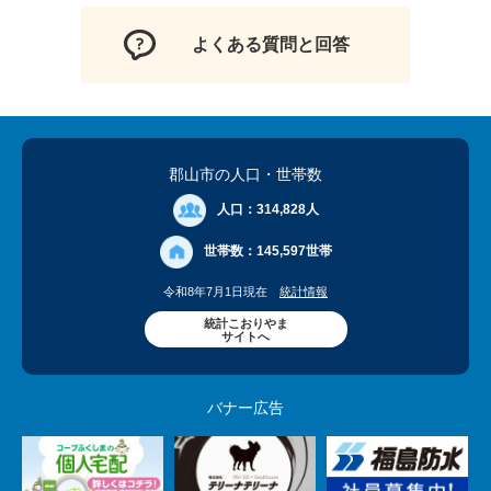
よくある質問と回答
郡山市の人口
・世帯数
人口：
314,828人
世帯数：
145,597世帯
令和8年7月1日現在
統計情報
統計こおりやま
サイトへ
バナー広告