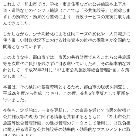
これまで、郡山市では、学校・市営住宅などの公共施設や上下水
道・道路などのインフラ施設（ここでは「公共施設等」と総称しま
す）の効率的・効果的な整備により、行政サービスの充実に取り組
んできました。
しかしながら、少子高齢化による住民ニーズの変化や、人口減少に
伴う厳しい財政状況下における社会資本の維持の困難さが全国的な
問題となっています。
このような中、郡山市では、市民の共有財産であるこれら公共施設
等を次世代に負担を残さずに引き継いでいくため、その基本的な方
針として、平成28年3月に「郡山市公共施設等総合管理計画」を策
定しました。
本書は、その検討の基礎資料とするため、郡山市の現状を調査し、
平成26年度から作成しており、この度、令和5年度版として更新を
行いました。
今後も、定期的にデータを更新し、この白書を通じて市民の皆様と
公共施設等の現状に関する情報を共有するとともに、「郡山市公共
施設等総合管理計画」の進捗管理のデータとして活用し、財政負担
に耐え得る適正な公共施設等の効率的・効果的なマネジメントに取
組んでいきます。