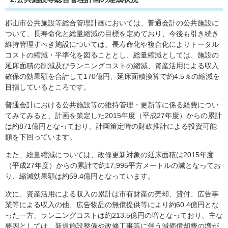
郡山市公共施設等総合管理計画においては、普通会計の公共施設に
ついて、長寿命化と総量縮減の目標を定めており、今後も引き続き
維持管理すべき施設については、長寿命化や複合化によりトータル
コストの縮減・平準化を図ることとし、総量縮減としては、施設の
延床面積の削減及びランニングコストの縮減、資産活用による収入
確保の効果額を合計して170億円、延床面積換算で約4.5％の縮減を
目指しているところです。
普通会計における公共施設等の維持管理・更新等に係る経費につい
てみてみると、計画を策定した2015年度（平成27年度）からの累計
は約871億円となっており、計画策定時の財政推計による投資可能
額を下回っています。
また、総量縮減については、改修更新対象の延床面積は2015年度
（平成27年度）からの累計で約17,995平方メートルの減となってお
り、縮減効果額は約59.4億円となっています。
次に、資産活用による収入の累計は市有財産の売却、貸付、広告事
業等による収入の他、広告物品の無償提供等により約60.4億円とな
った一方、ランニングコストは約213.5億円の増となっており、主な
要因としては、新規施設整備や改修工事等に伴う減価償却費の増が