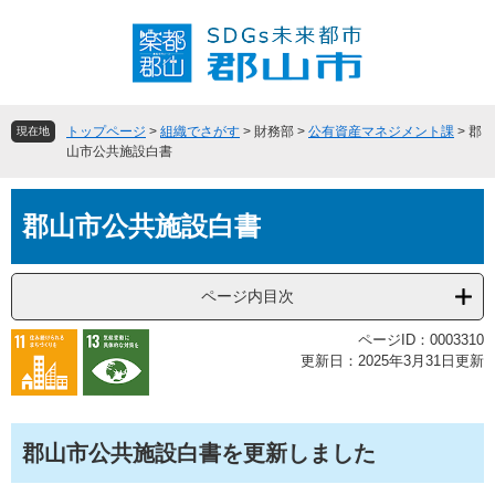
ペ
メ
ー
ニ
ジ
ュ
の
ー
先
を
頭
飛
トップページ
>
組織でさがす
>
財務部
>
公有資産マネジメント課
>
郡
現在地
で
ば
山市公共施設白書
す
し
。
て
本
本
郡山市公共施設白書
文
文
へ
ページ内目次
ページID：0003310
更新日：2025年3月31日更新
郡山市公共施設白書を更新しました