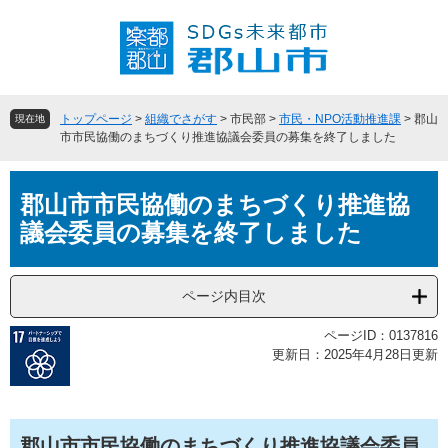
ペ
メ
ー
ニ
ジ
ュ
の
ー
先
を
頭
飛
トップページ
>
組織でさがす
>
市民部
>
市民・NPO活動推進課
>
郡山
現在地
で
ば
市市民協働のまちづくり推進協議会委員の募集を終了しました
す
し
。
て
本
本
郡山市市民協働のまちづくり推進協
文
文
議会委員の募集を終了しました
へ
ページ内目次
ページID：0137816
更新日：2025年4月28日更新
郡山市市民協働のまちづくり推進協議会委員