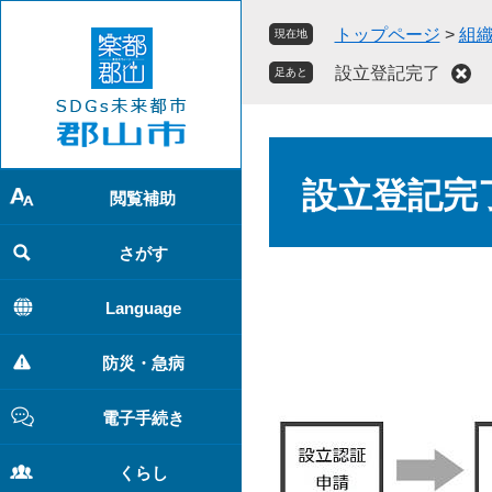
ペ
メ
トップページ
>
組
現在地
ー
ニ
ジ
ュ
設立登記完了
足あと
の
ー
先
を
頭
飛
本
で
ば
文
設立登記完
す
し
閲覧補助
。
て
本
さがす
文
へ
Language
防災・急病
電子手続き
くらし