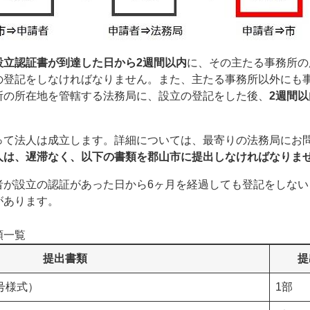
設立認証書が到達した日から2週間以内
に、その主たる事務所の
の登記をしなければなりません。また、主たる事務所以外にも
所の所在地を管轄する法務局に、設立の登記をした後、
2週間以
って法人は成立します。詳細については、最寄りの法務局にお
人は、遅滞なく、以下の書類を郡山市に提出しなければなりま
者が設立の認証があった日から6ヶ月を経過しても登記をしない
があります。
類一覧
提出書類
提
号様式）
1部