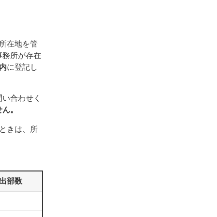
所在地を管
事務所が存在
内
に登記し
問い合わせく
せん。
ときは、所
出部数