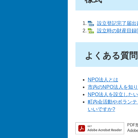
設立登記完了届出書[
設立時の財産目録[E
よくある質問
NPO法人とは
市内のNPO法人を知
NPO法人を設立した
町内会活動やボランテ
いいですか?
PDF
Ado