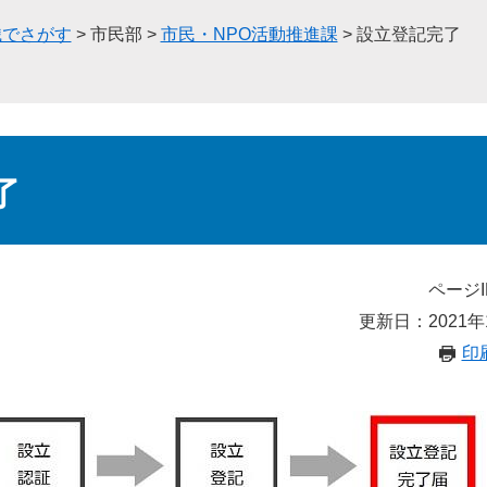
織でさがす
>
市民部
>
市民・NPO活動推進課
>
設立登記完了
了
ページI
更新日：2021年
印