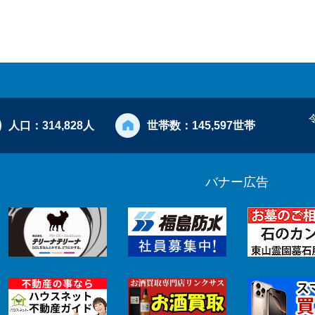
人口：
314,828人
世帯数：
145,597世帯
バナー広告