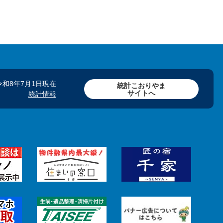
令和8年7月1日現在
統計こおりやま
サイトへ
統計情報