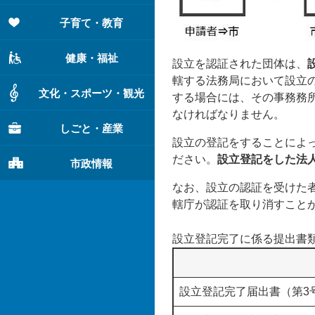
子育て・教育
健康・福祉
設立を認証された団体は、
轄する法務局において設立
文化・スポーツ・観光
する場合には、その事務務
なければなりません。
しごと・産業
設立の登記をすることによ
ださい。
設立登記をした法
市政情報
なお、設立の認証を受けた
轄庁が認証を取り消すこと
設立登記完了に係る提出書
設立登記完了届出書（第3