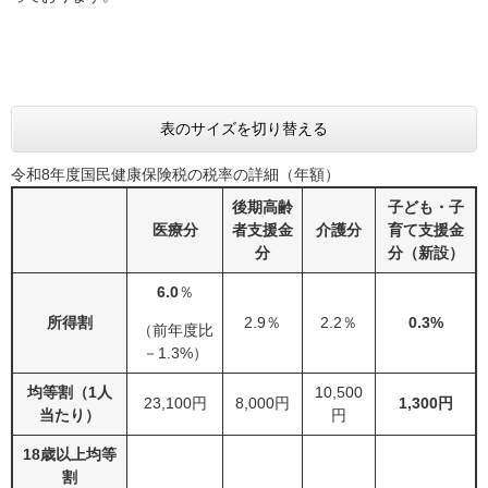
表のサイズを切り替える
令和8年度国民健康保険税の税率の詳細（年額）
後期高齢
子ども・子
医療分
者支援金
介護分
育て支援金
分
分（新設）
6.0
％
所得割
2.9％
2.2％
0.3%
（前年度比
－1.3%）
均等割（1人
10,500
23,100円
8,000円
1,300円
当たり）
円
18歳以上均等
割