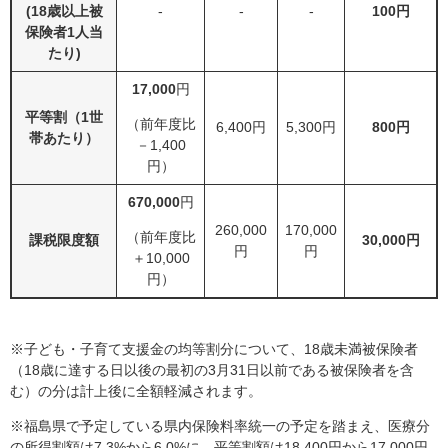
(18歳以上被
‐
‐
‐
100円
保険者1人当
たり)
17,000
円
平等割（1世
（前年度比
6,400円
5,300円
800円
帯あたり）
－1,400
円）
670,000
円
260,000
170,000
（前年度比
課税限度額
30,000円
円
円
＋10,000
円）
※子ども・子育て支援金の均等割分について、18歳未満被保険者
（18歳に達する日以後の最初の3月31日以前である被保険者を含
む）の分は計上後に全額軽減されます。
※福島県で予定している県内保険料率統一の予定を踏まえ、医療分
の所得割額は7.3%から6.0%に、平等割額は18,400円から17,000円