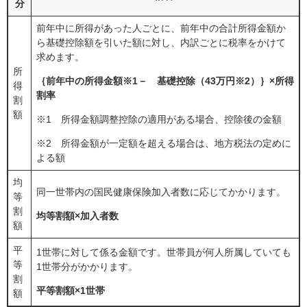
分
前年中に所得があった人ごとに、前年中の合計所得金額か
ら基礎控除額を引いた額に対し、内訳ごとに税率をかけて
求めます。
所
｛前年中の所得金額※1－ 基礎控除（43万円※2）｝×所得
得
割率
割
額
※1 所得金額調整控除の適用がある場合、控除後の金額
※2 所得金額が一定額を超える場合は、地方税法の定めに
よる額
均
同一世帯内の国民健康保険加入者数に応じてかかります。
等
割
均等割額×加入者数
額
平
1世帯に対して係る金額です。世帯員が何人所属していても
等
1世帯分がかかります。
割
平等割額×1世帯
額