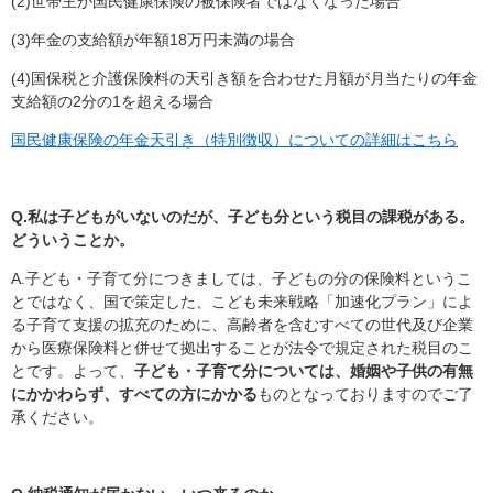
(2)世帯主が国民健康保険の被保険者ではなくなった場合
(3)年金の支給額が年額18万円未満の場合
(4)国保税と介護保険料の天引き額を合わせた月額が月当たりの年金
支給額の2分の1を超える場合
国民健康保険の年金天引き（特別徴収）についての詳細はこちら
Q.私は子どもがいないのだが、子ども分という税目の課税がある。
どういうことか。
A.子ども・子育て分につきましては、子どもの分の保険料というこ
とではなく、国で策定した、こども未来戦略「加速化プラン」によ
る子育て支援の拡充のために、高齢者を含むすべての世代及び企業
から医療保険料と併せて拠出することが法令で規定された税目のこ
とです。よって、
子ども・子育て分については、婚姻や子供の有無
にかかわらず、すべての方にかかる
ものとなっておりますのでご了
承ください。