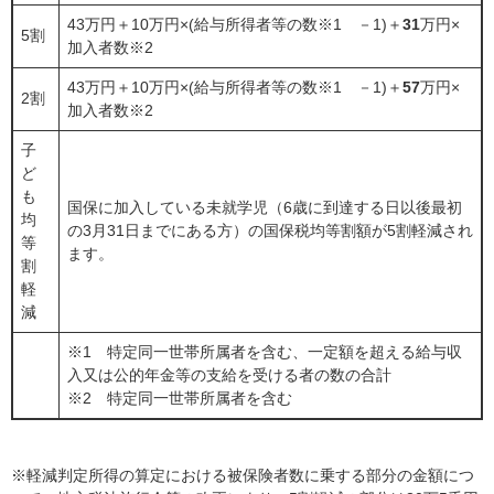
43万円＋10万円×(給与所得者等の数※1 －1)＋
31
万円×
5割
加入者数※2
43万円＋10万円×(給与所得者等の数※1 －1)＋
57
万円×
2割
加入者数※2
子
ど
も
国保に加入している未就学児（6歳に到達する日以後最初
均
の3月31日までにある方）の国保税均等割額が5割軽減され
等
ます。
割
軽
減
※1 特定同一世帯所属者を含む、一定額を超える給与収
入又は公的年金等の支給を受ける者の数の合計
※2 特定同一世帯所属者を含む
※軽減判定所得の算定における被保険者数に乗する部分の金額につ