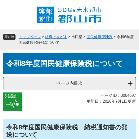
ペ
メ
ー
ニ
ジ
ュ
の
ー
先
を
頭
飛
トップページ
>
組織でさがす
>
市民部
>
国民健康保険課
>
令和8年度
現在地
で
ば
国民健康保険税について
す
し
。
て
本
本
令和8年度国民健康保険税について
文
文
へ
ページ内目次
ページID：0004697
更新日：2026年7月1日更新
令和8年度国民健康保険税 納税通知書の発
送について