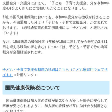
支援金分・介護分に加えて、「子ども・子育て支援金」分を令和8年
度4月分より新たにご負担いただくことになりました。
郡山市国民健康保険においても、令和8年度分から徴収が始まること
から、今回通知した分より「子ども・子育て支援金分」が含まれて
おります。（納税通知書の算定明細欄には「子ども分」と表記され
ています）
なお、18歳未満の被保険者（年齢が18歳に達してから最初の3月31
日を迎える以前の者を含む）については、子ども・子育て分の均等
割分が全額軽減されます。
子ども・子育て支援金制度の詳細はこちら（こども家庭庁ウェブサ
イト）
＜外部リンク＞
国民健康保険税について
国民健康保険は加入者の皆様が病気やケガをした場合に安心して
医療が受けられるように、加入者の皆様が相互に助け合う制度とな
っております。