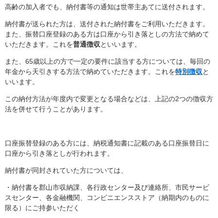
高齢の加入者でも、納付書等の通知は世帯主あてに送付されます。
納付書が送られた方は、送付された納付書をご利用いただきます。
また、振替口座登録のある方は口座から引き落としの方法で納めて
いただきます。これを
普通徴収
といいます。
また、65歳以上の方で一定の要件に該当する方については、毎回の
年金から天引きする方法で納めていただきます。これを
特別徴収
と
いいます。
この納付方法が年度内で変更となる場合などは、上記の2つの徴収方
法を併せて行うことがあります。
口座振替登録のある方には、納税通知書に記載のある口座振替日に
口座から引き落としが行われます。
納付書が同封されていた方については、
・納付書を郡山市収納課、各行政センター及び連絡所、市民サービ
スセンター、各金融機関、コンビニエンスストア（納期内のものに
限る）にご持参いただく