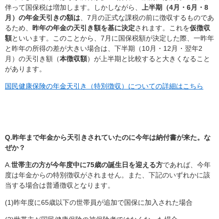
伴って国保税は増加します。しかしながら、
上半期（4月・6月・8
月）の年金天引きの額は
、7月の正式な課税の前に徴収するものであ
るため、
昨年の年金の天引き額を基に決定
されます。これを
仮徴収
額
といいます。このことから、7月に国保税額が決定した際、一昨年
と昨年の所得の差が大きい場合は、下半期（10月・12月・翌年2
月）の天引き額（
本徴収額
）が上半期と比較すると大きくなること
があります。
国民健康保険の年金天引き（特別徴収）についての詳細はこちら
Q.昨年
まで年金から天引きされていたのに今年は納付書が来た。な
ぜか？
A.
世帯主の方が今年度中に75歳の誕生日を迎える方
であれば、今年
度は年金からの特別徴収がされません。また、下記のいずれかに該
当する場合は普通徴収となります。
(1)昨年度に65歳以下の世帯員が追加で国保に加入された場合