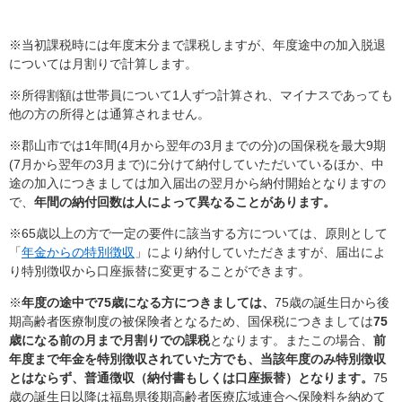
※当初課税時には年度末分まで課税しますが、年度途中の加入脱退
については月割りで計算します。
※所得割額は世帯員について1人ずつ計算され、マイナスであっても
他の方の所得とは通算されません。
※郡山市では1年間(4月から翌年の3月までの分)の国保税を最大9期
(7月から翌年の3月まで)に分けて納付していただいているほか、中
途の加入につきましては加入届出の翌月から納付開始となりますの
で、
年間の納付回数は人によって異なることがあります。
※65歳以上の方で一定の要件に該当する方については、原則として
「
年金からの特別徴収
」により納付していただきますが、届出によ
り特別徴収から口座振替に変更することができます。
※
年度の途中で75歳になる方につきましては、
75歳の誕生日から後
期高齢者医療制度の被保険者となるため、国保税につきましては
75
歳になる前の月まで月割りでの課税
となります。またこの場合、
前
年度まで年金を特別徴収されていた方でも、当該年度のみ特別徴収
とはならず、普通徴収（納付書もしくは口座振替）となります。
75
歳の誕生日以降は福島県後期高齢者医療広域連合へ保険料を納めて