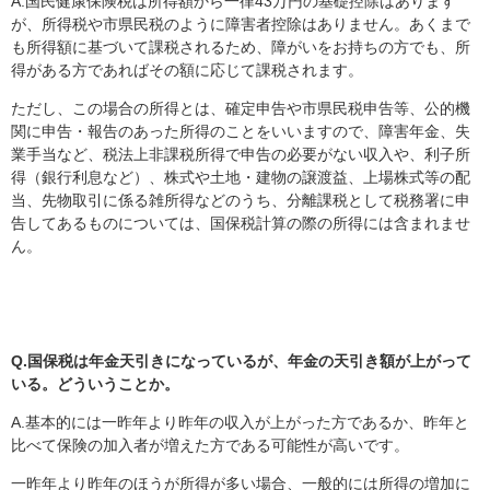
A.国民健康保険税は所得額から一律43万円の基礎控除はあります
が、所得税や市県民税のように障害者控除はありません。あくまで
も所得額に基づいて課税されるため、障がいをお持ちの方でも、所
得がある方であればその額に応じて課税されます。
ただし、この場合の所得とは、確定申告や市県民税申告等、公的機
関に申告・報告のあった所得のことをいいますので、障害年金、失
業手当など、税法上非課税所得で申告の必要がない収入や、利子所
得（銀行利息など）、株式や土地・建物の譲渡益、上場株式等の配
当、先物取引に係る雑所得などのうち、分離課税として税務署に申
告してあるものについては、国保税計算の際の所得には含まれませ
ん。
Q.国保税は年金天引きになっているが、
年金の天引き額が上がって
いる。どういうことか。
A.基本的には一昨年より昨年の収入が上がった方であるか、昨年と
比べて保険の加入者が増えた方である可能性が高いです。
一昨年より昨年のほうが所得が多い場合、一般的には所得の増加に