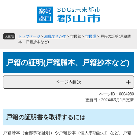
ペ
メ
ー
ニ
ジ
ュ
の
ー
先
を
頭
飛
トップページ
>
組織でさがす
>
市民部
>
市民課
>
戸籍の証明(戸籍謄
現在地
で
ば
本、戸籍抄本など)
す
し
。
て
本
本
戸籍の証明(戸籍謄本、戸籍抄本など)
文
文
へ
ページ内目次
ページID：0004989
更新日：2024年3月1日更新
戸籍の証明書を取得するには
戸籍謄本（全部事項証明）や戸籍抄本（個人事項証明）など、戸籍