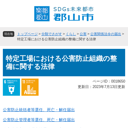
ペ
メ
ー
ニ
ジ
ュ
の
ー
先
を
頭
飛
トップページ
>
分類でさがす
>
くらし
>
公害
>
公害関係法令の届出
>
現在地
で
ば
特定工場における公害防止組織の整備に関する法律
す
し
。
て
本
本
特定工場における公害防止組織の整
文
文
備に関する法律
へ
ページID：0018650
更新日：2023年7月13日更新
公害防止統括者等選任、死亡・解任届出
公害防止管理者等選任、死亡・解任届出