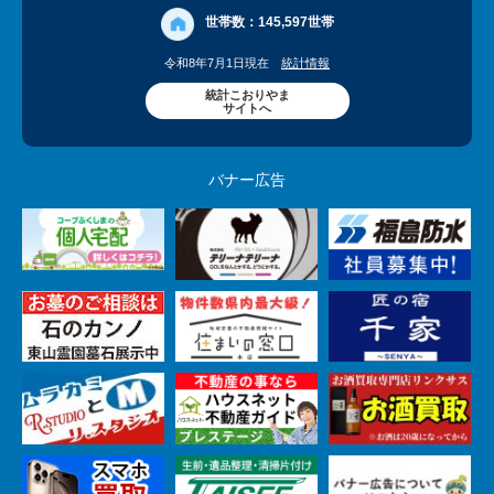
世帯数：
145,597世帯
令和8年7月1日現在
統計情報
統計こおりやま
サイトへ
バナー広告