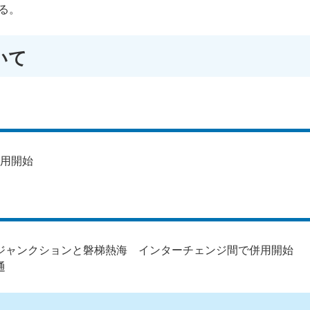
る。
いて
併用開始
 ジャンクションと磐梯熱海 インターチェンジ間で併用開始
通