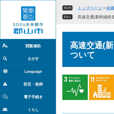
ペ
メ
トップページ
>
組
現在地
ー
ニ
ジ
ュ
高速交通(新幹線鉄
足あと
の
ー
先
を
頭
飛
本
で
ば
文
高速交通(
す
し
閲覧補助
。
て
ついて
本
さがす
文
へ
Language
防災・急病
電子手続き
くらし