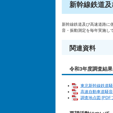
新幹線鉄道及
新幹線鉄道及び高速道路に
音・振動測定を毎年実施し
関連資料
令和3年度調査結果
東北新幹線鉄道騒音
高速自動車道騒音調
調査地点図 [PDF