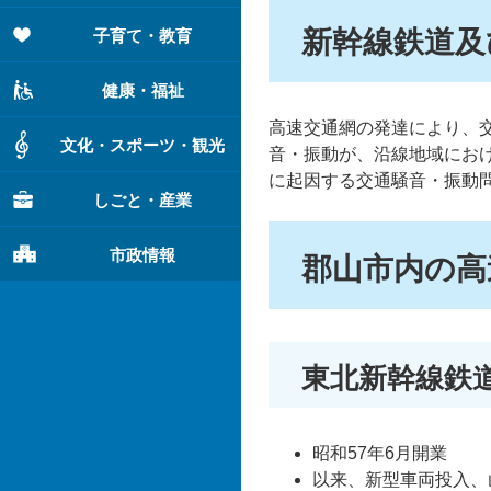
新幹線鉄道及
子育て・教育
健康・福祉
高速交通網の発達により、
文化・スポーツ・観光
音・振動が、沿線地域にお
に起因する交通騒音・振動
しごと・産業
市政情報
郡山市内の高
東北新幹線鉄
昭和57年6月開業
以来、新型車両投入、