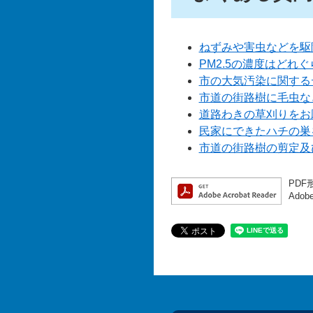
ねずみや害虫などを駆
PM2.5の濃度はどれ
市の大気汚染に関する
市道の街路樹に毛虫な
道路わきの草刈りをお
民家にできたハチの巣
市道の街路樹の剪定及
PDF
Ado