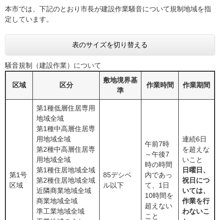
本市では、下記のとおり市長が建設作業騒音について規制地域を指
定しています。
表のサイズを切り替える
騒音規制（建設作業）について
敷地境界基
区域
区分
作業時間
作業期間
準
第1種低層住居専用
地域全域
第1種中高層住居専
用地域全域
連続6日
午前7時
第2種中高層住居専
を超えな
～午後7
用地域全域
いこと
時の時間
第1種住居地域全域
日曜日、
第1号
85デシベ
内であっ
第2種住居地域全域
祝日につ
区域
ル以下
て、1日
近隣商業地域全域
いては、
10時間を
商業地域全域
作業を行
超えない
準工業地域全域
わないこ
こと