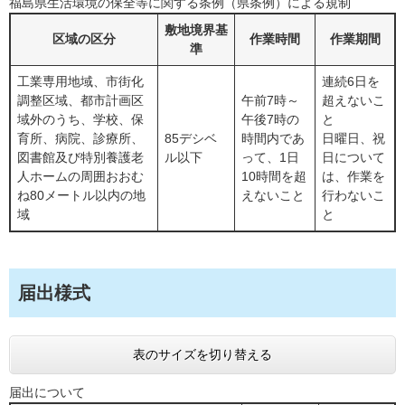
福島県生活環境の保全等に関する条例（県条例）による規制
敷地境界基
区域の区分
作業時間
作業期間
準
工業専用地域、市街化
連続6日を
調整区域、都市計画区
午前7時～
超えないこ
域外のうち、学校、保
午後7時の
と
育所、病院、診療所、
85デシベ
時間内であ
日曜日、祝
図書館及び特別養護老
ル以下
って、1日
日について
人ホームの周囲おおむ
10時間を超
は、作業を
ね80メートル以内の地
えないこと
行わないこ
域
と
届出様式
表のサイズを切り替える
届出について