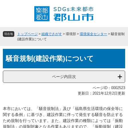
ペ
メ
ー
ニ
ジ
ュ
の
ー
先
を
頭
飛
トップページ
>
組織でさがす
>
環境部
>
環境保全センター
>
騒音規制
現在地
で
ば
(建設作業)について
す
し
。
て
本
本
騒音規制(建設作業)について
文
文
へ
ページ内目次
ページID：0002523
更新日：2021年12月2日更新
本市においては、「騒音規制法」及び「福島県生活環境の保全等に
関する条例」に基づき、建設作業に伴って発生する騒音を防止する
ため規制を行っています。また、建設作業の種類によっては「振動
規制法」の規制対象となる作業もありますので、「振動規制（建設