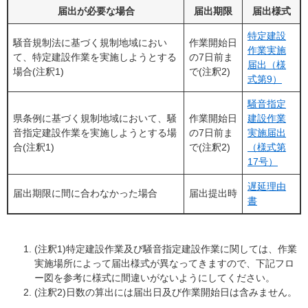
届出が必要な場合
届出期限
届出様式
特定建設
騒音規制法に基づく規制地域におい
作業開始日
作業実施
て、特定建設作業を実施しようとする
の7日前ま
届出（様
場合(注釈1)
で(注釈2)
式第9）
騒音指定
県条例に基づく規制地域において、騒
作業開始日
建設作業
音指定建設作業を実施しようとする場
の7日前ま
実施届出
合(注釈1)
で(注釈2)
（様式第
17号）
遅延理由
届出期限に間に合わなかった場合
届出提出時
書
(注釈1)特定建設作業及び騒音指定建設作業に関しては、作業
実施場所によって届出様式が異なってきますので、下記フロ
ー図を参考に様式に間違いがないようにしてください。
(注釈2)日数の算出には届出日及び作業開始日は含みません。