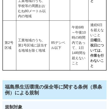
工業地域のうち、
と
学校等の周囲おお
むね80メートル以
内の地域
連続6日
午前6時
を超えな
～午後10
いこと
時の時間
工業地域のうち、
日曜日、
第2号
85デシベ
内であっ
第1号区域に該当す
祝日につ
区域
ル以下
て、1日
る地域を除く地域
いては、
14時間を
作業を行
超えない
わないこ
こと
と
福島県生活環境の保全等に関する条例（県条
例）による規制
規制対象