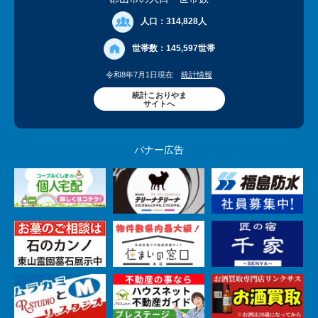
人口：
314,828人
世帯数：
145,597世帯
令和8年7月1日現在
統計情報
統計こおりやま
サイトへ
バナー広告