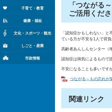
「つながる～
子育て・教育
ご活用くださ
健康・福祉
「認知症かもしれない」と
文化・スポーツ・観光
ている方が不安を1人で背
しごと・産業
高齢者あんしんセンター（
市政情報
認知症は病気によるもので
不安になることも多いです
つながる～もの忘れが気に
関連リンク