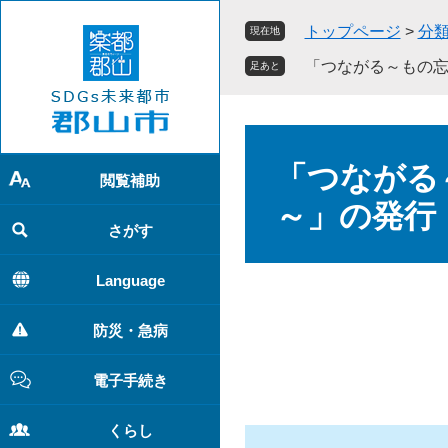
ペ
メ
トップページ
>
分
現在地
ー
ニ
ジ
ュ
「つながる～もの
足あと
の
ー
先
を
頭
飛
本
で
ば
文
「つながる
す
し
閲覧補助
。
て
～」の発行
本
さがす
文
へ
Language
防災・急病
電子手続き
くらし