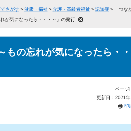
類でさがす
>
健康・福祉
>
介護・高齢者福祉
>
認知症
>
「つな
忘れが気になったら・・・～」の発行
～もの忘れが気になったら・・
ページI
更新日：2021年
印