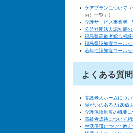
ケアプランについて
（
内）一覧」）
介護サービス事業者一
公益社団法人認知症の
福島県高齢者総合相談
福島県認知症コールセ
若年性認知症コールセ
よくある質問
養護老人ホームについ
障がいのある人(20歳
介護保険制度の概要に
高齢者虐待について相
生活保護について教え