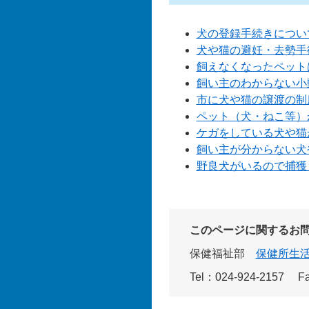
犬の登録手続きについ
犬や猫の避妊・去勢手
飼えなくなったペット
飼い主のわからない小
市に犬や猫の譲渡の制
ペット（犬・ねこ等）
ケガをしている犬や猫
飼い主が分からない犬
野良犬がいるので捕獲
このページに関するお
保健福祉部
保健所生
Tel：024-924-2157
F