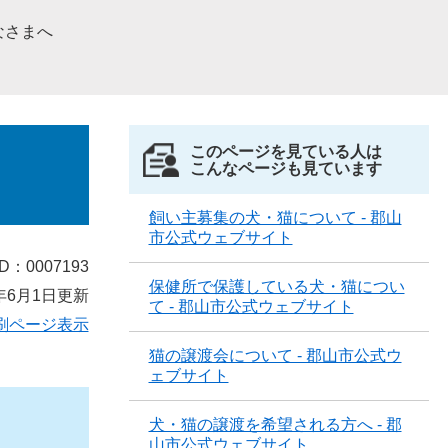
なさまへ
このページを見ている人は
こんなページも見ています
飼い主募集の犬・猫について - 郡山
市公式ウェブサイト
D：0007193
保健所で保護している犬・猫につい
年6月1日更新
て - 郡山市公式ウェブサイト
刷ページ表示
猫の譲渡会について - 郡山市公式ウ
ェブサイト
犬・猫の譲渡を希望される方へ - 郡
山市公式ウェブサイト