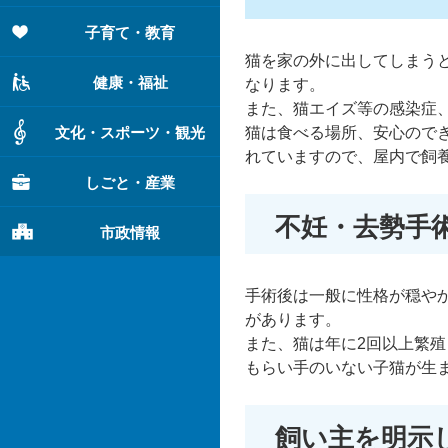
子育て・教育
猫を家の外に出してしまう
健康・福祉
なります。
また、猫エイズ等の感染症
文化・スポーツ・観光
猫は食べる場所、安心ので
れていますので、屋内で飼
しごと・産業
不妊・去勢手
市政情報
手術後は一般に性格が穏や
があります。
また、猫は年に2回以上繁
もらい手のいない子猫が生
飼い主を明示