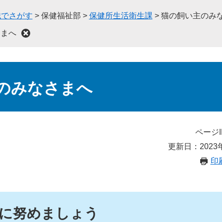
織でさがす
>
保健福祉部
>
保健所生活衛生課
>
猫の飼い主のみ
さまへ
のみなさまへ
ページI
更新日：2023
印
に努めましょう