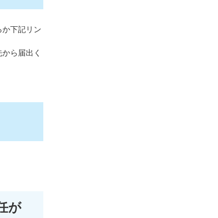
るか下記リン
先から届出く
任が