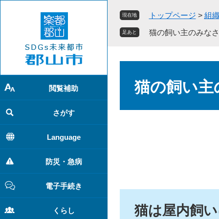
ペ
メ
トップページ
>
組
現在地
ー
ニ
ジ
ュ
猫の飼い主のみな
足あと
の
ー
先
を
頭
飛
本
で
ば
文
猫の飼い主
す
し
閲覧補助
。
て
本
さがす
文
へ
Language
防災・急病
電子手続き
猫は屋内飼い
くらし