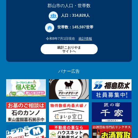
郡山市の人口
・世帯数
人口：
314,828人
世帯数：
145,597世帯
令和8年7月1日現在
統計情報
統計こおりやま
サイトへ
バナー広告