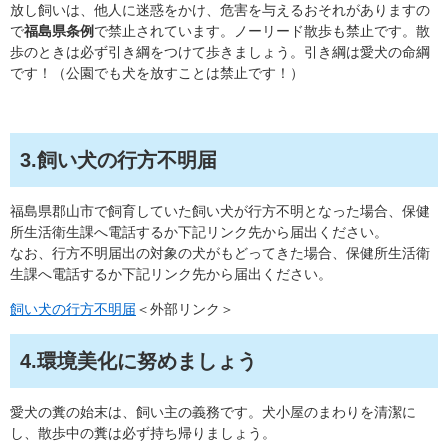
放し飼いは、他人に迷惑をかけ、危害を与えるおそれがありますの
で
福島県条例
で禁止されています。ノーリード散歩も禁止です。散
歩のときは必ず引き綱をつけて歩きましょう。引き綱は愛犬の命綱
です！（公園でも犬を放すことは禁止です！）
3.飼い犬の行方不明届
福島県郡山市で飼育していた飼い犬が行方不明となった場合、保健
所生活衛生課へ電話するか下記リンク先から届出ください。
​なお、行方不明届出の対象の犬がもどってきた場合、保健所生活衛
生課へ電話するか下記リンク先から届出ください。
飼い犬の行方不明届
＜外部リンク＞
4.環境美化に努めましょう
愛犬の糞の始末は、飼い主の義務です。犬小屋のまわりを清潔に
し、散歩中の糞は必ず持ち帰りましょう。