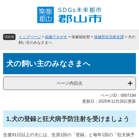
ペ
メ
ー
ニ
ジ
ュ
の
ー
先
を
頭
飛
トップページ
>
組織でさがす
>
保健福祉部
>
保健所生活衛生課
>
犬の
現在地
で
ば
飼い主のみなさまへ
す
し
。
て
本
本
犬の飼い主のみなさまへ
文
文
へ
ページ内目次
ページID：0007194
更新日：2025年12月26日更新
1.犬の登録と狂犬病予防注射を受けましょう
生後91日以上の犬には、生涯1回の「登録」と毎年1回の「狂犬病予